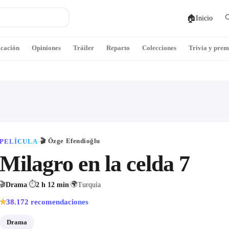
🏠

Inicio
icación
Opiniones
Tráiler
Reparto
Colecciones
Trivia y prem
🎬
Özge Efendioğlu
PELÍCULA
·
Milagro en la celda 7
🎬
⏱
🌍
Drama
|
2 h 12 min
|
Turquía
38.172
recomendaciones
★
Drama