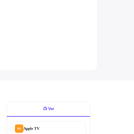
📺
Ver
tv
Apple TV