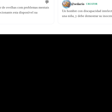
💬
❤
@
sedario
CREATOR
tor de ovelhas com problemas mentais
Un hombre con discapacidad intelect
ocionante.esta disponível na
una niña, y debe demostrar su inocen