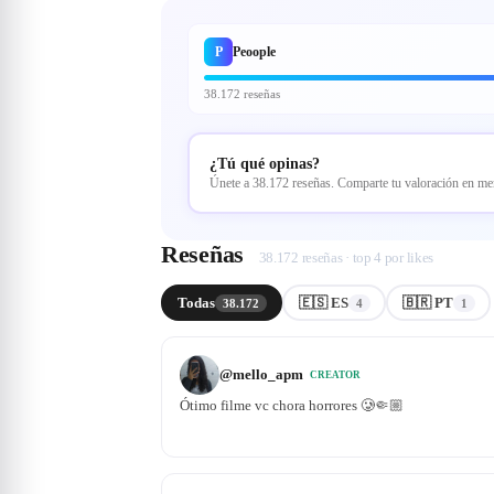
P
Peoople
38.172 reseñas
¿Tú qué opinas?
Únete a 38.172 reseñas. Comparte tu valoración en m
Reseñas
38.172 reseñas · top 4 por likes
Todas
🇪🇸 ES
🇧🇷 PT
38.172
4
1
@
mello_apm
CREATOR
Ótimo filme vc chora horrores 🥲🤏🏼