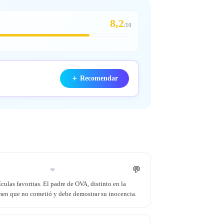
8,2
/
10
＋
Recomendar
💬
❤
culas favoritas. El padre de OVA, distinto en la
imen que no cometió y debe demostrar su inocencia.