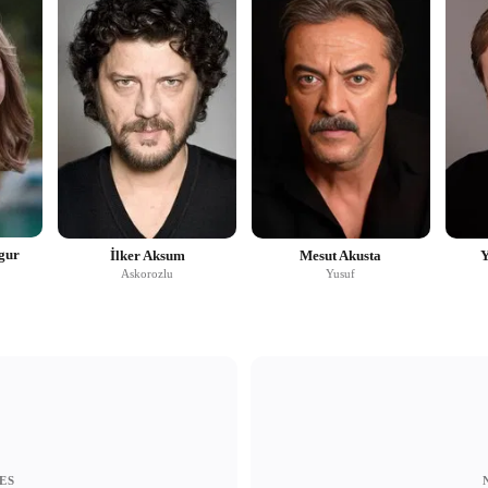
gur
İlker Aksum
Mesut Akusta
Y
Askorozlu
Yusuf
ES