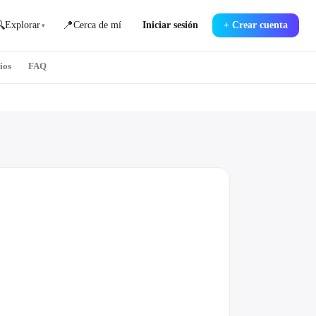

📍
Explorar
Cerca de mí
Iniciar sesión
+
Crear cuenta
▾
ios
FAQ