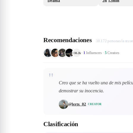
Drama
2h 12min
Recomendaciones
38.172 personas la rec
·
1
Influencers
·
5
Creators
+
38.2k
"
Creo que se ha vuelto una de mis pelícu
demostrar su inocencia.
@
lertx_02
CREATOR
Clasificación