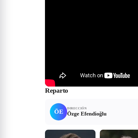
Reparto
DIRECCIÓN
ÖE
Özge Efendioğlu