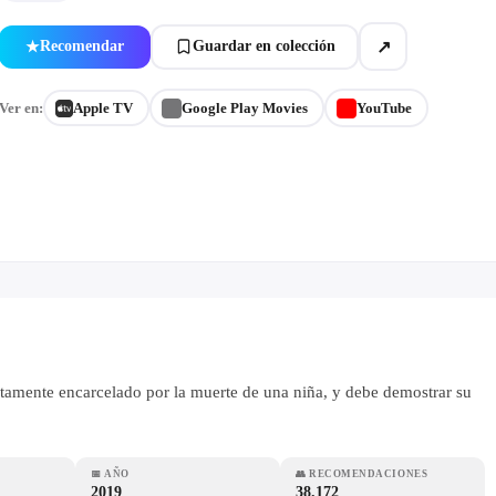
↗
Recomendar
Guardar en colección
★
Ver en:
Apple TV
Google Play Movies
YouTube
stamente encarcelado por la muerte de una niña, y debe demostrar su
📅
AÑO
👥
RECOMENDACIONES
2019
38.172