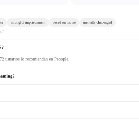
ke
wrongful imprisonment
based on movie
mentally challenged
a 7
7?
72 usuarios lo recomiendan en Peoople.
reaming?