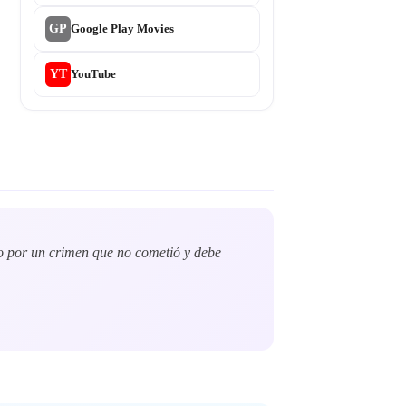
GP
Google Play Movies
YT
YouTube
ado por un crimen que no cometió y debe