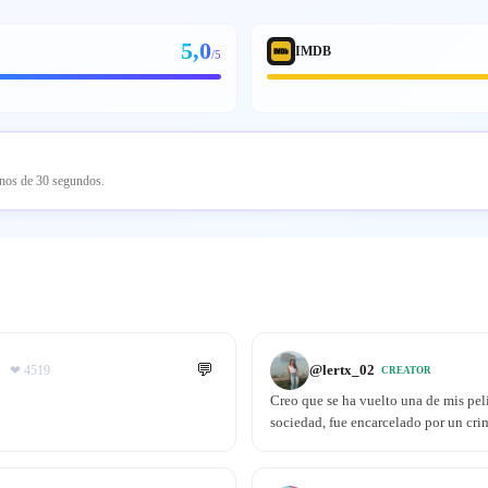
5,0
IMDB
/5
enos de 30 segundos.
💬
@
lertx_02
❤
4519
CREATOR
Creo que se ha vuelto una de mis pelí
sociedad, fue encarcelado por un cr