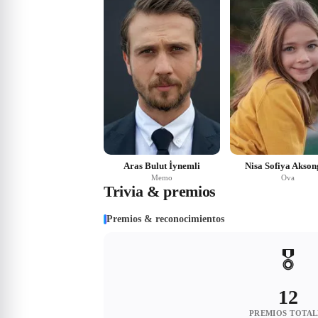
Aras Bulut İynemli
Nisa Sofiya Akson
Memo
Ova
Trivia & premios
Premios & reconocimientos
🎖️
12
PREMIOS TOTAL