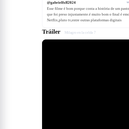
@
gabrielfxff2024
Esse filme é bom porque conta a história de um pas
que foi preso injustamente.é muito bom o final é em
Netflix,pluto tv,entre outras plataformas digitais
Tráiler
Milagro en la celda 7