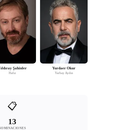
ıldıray Şahinler
Yurdaer Okur
Hafız
Yarbay Aydın
📋
13
NOMINACIONES