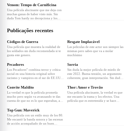
Muy recomendada 💯
especiales. Tienes que verla, al final es
Venom: Tempo de Carnificina
Marvel.
Una película alucinante que me deja con
muchas ganas de haber visto más. Sin
duda Tom hardy no decepciona y los
efectos especiales de la película son
increíbles. La escena pos créditos es una
Publicações recentes
pasada y con muchas ganas de ver que
❤
1
pasa en un futuro con este increíble
antihéroe. 100% recomendada
Códigos de Guerra
Resgate Implacável
Una película que muestra la realidad de
Las peliculas de este actor son siempre las
los soldados sin duda recomendada si te
mismas pero sabes que va a molar
gusta este genero.
muchísimo
❤
9
❤
6
Pecadores
Sorria
Los Pecadores” combina terror y crítica
Sin duda la mejor película de miedo de
social en una historia original sobre
este 2022. Buena tensión, un argumento
racismo y vampiros en el sur de EE.UU.
coherente, gran interpretación. Sin duda
❤
3
Destaca por su estética, banda sonora
salí del cine poseído con una gran sonrisa
poderosa y la actuación de Michael B.
😁
Convite Maldito
Thor: Amor e Trovão
Jordan. Una propuesta arriesgada y muy
La verdad es que la película prometía
Una película alucinante, la verdad es que
efectiva.
mucho pero según va avanzando te das
me encanto la trama y los efectos. Una
cuenta de que no es lo que esperabas, aún
película que es entretenida y se hace
❤
2
así si te aburres esta bien para pasar el
super amena. No se porque la gente dice
rato.🧛‍♂️
que es mala a mi me gusto mucho. Ir a
Top Gun: Maverick
ver al dios del trueno⚡️
Una película con un estilo muy de los 80.
Me encantó la banda sonora y las escenas
de acción acompañado de un buen
argumento. Sin duda la recomiendo💯