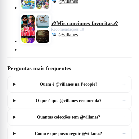
@villanes
🎶Mis canciones favoritas🎶
Recomendações 10
@villanes
Perguntas mais frequentes
+
Quem é @villanes na Peoople?
+
O que é que @villanes recomenda?
+
Quantas colecções tem @villanes?
+
Como é que posso seguir @villanes?