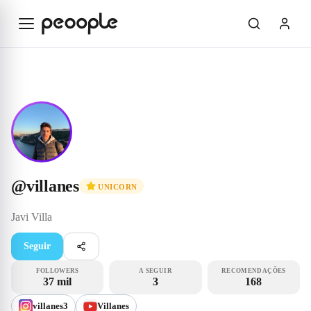
Saltar para o conteúdo principal
Unicorn
@villanes
@
villanes
UNICORN
Javi
Villa
Seguir
FOLLOWERS
A SEGUIR
RECOMENDAÇÕES
37 mil
3
168
villanes3
Villanes