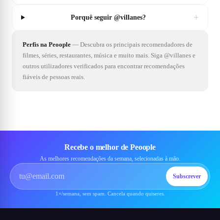
+
Porquê seguir @villanes?
Perfis na Peoople
—
Descubra os principais recomendadores de
filmes, séries, restaurantes, música e muito mais. Siga @villanes e
outros utilizadores verificados para encontrar recomendações
fiáveis de pessoas reais.
Recebe o melhor de Peoople
As melhores recomendações da semana, selecionadas à mão.
Subscrever
1×/semana, sem spam. Cancela quando quiseres.