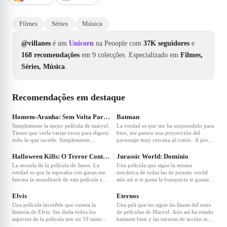
Filmes
Séries
Música
@villanes
é um
Unicorn
na Peoople com
37K seguidores
e
168 recomendações
em 9 colecções.
Especializado em
Filmes,
Séries, Música
.
Recomendações em destaque
❤
309
❤
107
Homem-Aranha: Sem Volta Para Casa
Batman
Simplemente la mejor película de marvel.
La verdad es que me ha sorprendido para
Tienes que verla varias veces para digerir
bien, me parece una proyección del
todo lo que sucede. Simplemente
personaje muy cercana al comic. A pesar
❤
60
❤
49
alucinante y prepara las bases para un
de durar casi 3 horas tengo que decir que
futuro Spiderman que nos va a encantar a
no se me ha hecho larga lo cual me ha
Halloween Kills: O Terror Continua
Jurassic World: Domínio
todos. 10/10🕸🕷
sorprendido y dice mucho de lo bien que
La secuela de la película de Jason. La
Una película que sigue la misma
esta llevada la película. Os recomiendo
verdad es que la esperaba con ganas me
mecánica de todas las de jurassic world
mucho ir a verla💯🦇
fascina la soundtrack de esta película y
aún así si te gusta la franquicia te gustará
❤
34
❤
30
me gustan como se desarrolla. Sin duda
la película. Es entretenida y se deja ver.🦖
una película perfecta para halloween.🔪🎹
🦕
Elvis
Eternos
🎃
Una película increíble que cuenta la
Una peli que no sigue las líneas del resto
historia de Elvis. Sin duda todos los
de películas de Marvel. Aún así ha estado
aspectos de la película son un 10 tanto
bastante bien y las escenas de acción me
❤
25
argumento, actores y cinematografía.
han gustado en cuanto a efectos