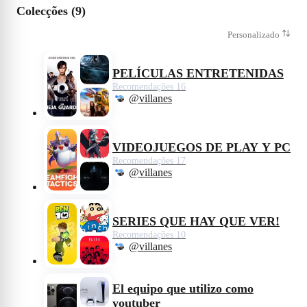
Colecções (9)
Personalizado
PELÍCULAS ENTRETENIDAS
Recomendações 16
@villanes
VIDEOJUEGOS DE PLAY Y PC
Recomendações 17
@villanes
SERIES QUE HAY QUE VER!
Recomendações 10
@villanes
El equipo que utilizo como
youtuber