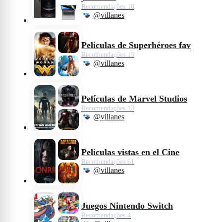
Recomendações 16
@villanes
Películas de Superhéroes fav
Recomendações 15
@villanes
Películas de Marvel Studios
Recomendações 13
@villanes
Películas vistas en el Cine
Recomendações 61
@villanes
Juegos Nintendo Switch
Recomendações 4