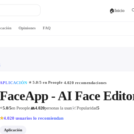
🏠

Inicio
icación
Opiniones
FAQ
R
⭐
5.0
/5 en Peoople
APLICACIÓN
·
·
4.020
recomendaciones
FaceApp - AI Face Edito
⭐
📈
5.0
/5
en Peoople
|
👥
4.020
personas la usan
|
Popularidad
5
4.020
usuarios lo recomiendan
★
Aplicación