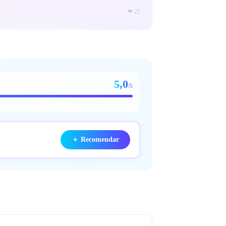
❤
22
5,0
/5
＋
Recomendar