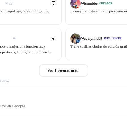
💬
@
issaabbe
❤
22
CREATOR
rcar maquillaje, contouring, ojos,
La mejor app de edición, pareceras 
💬
@
evelynhd99
❤
INFLUENCER
mbre o mujer, una función muy
Tiene cosillas chulas de edición grat
estañas, labios, editar tu nariz...
Ver 1 reseñas más
↓
Editor
itor en Peoople.