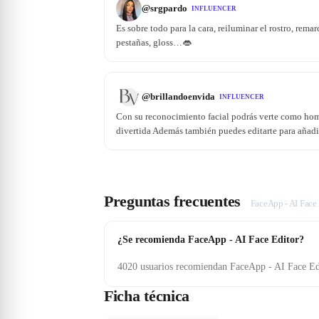
@
srgpardo
INFLUENCER
Es sobre todo para la cara, reiluminar el rostro, rema
pestañas, gloss…👄
@
brillandoenvida
INFLUENCER
Con su reconocimiento facial podrás verte como ho
divertida Además también puedes editarte para añadir p
Preguntas frecuentes
FaceApp - AI Face 
¿Se recomienda FaceApp - AI Face Editor?
4020 usuarios recomiendan FaceApp - AI Face Ed
Ficha técnica