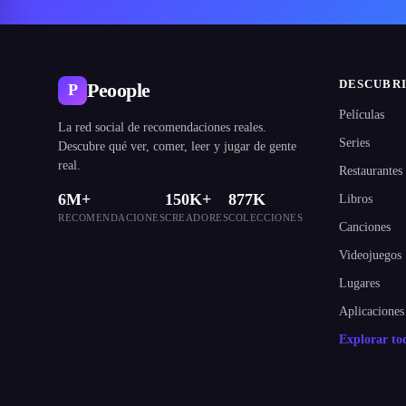
DESCUBR
Peoople
P
Películas
La red social de recomendaciones reales.
Series
Descubre qué ver, comer, leer y jugar de gente
real.
Restaurantes
6M+
150K+
877K
Libros
RECOMENDACIONES
CREADORES
COLECCIONES
Canciones
Videojuegos
Lugares
Aplicaciones
Explorar t