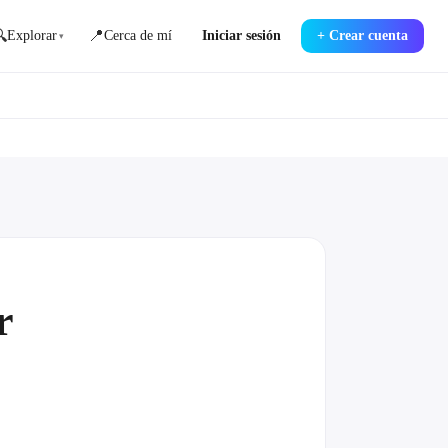

📍
Explorar
Cerca de mí
Iniciar sesión
+
Crear cuenta
▾
r