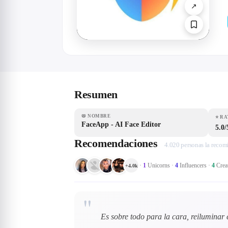
↗
Resumen
📛
NOMBRE
⭐
RA
FaceApp - AI Face Editor
5.0/
Recomendaciones
4.020 personas la reco
·
1
Unicorns
·
4
Influencers
·
4
Crea
+
4.0k
"
Es sobre todo para la cara, reiluminar 