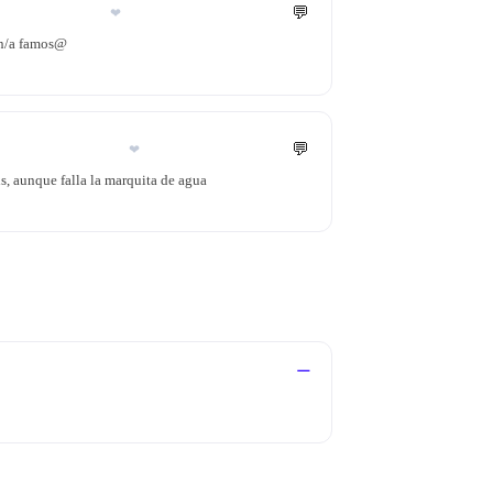
💬
❤
un/a famos@
💬
❤
is, aunque falla la marquita de agua