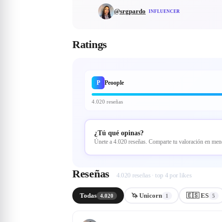
@
srgpardo
INFLUENCER
Ratings
P
Peoople
4.020 reseñas
¿Tú qué opinas?
Únete a 4.020 reseñas. Comparte tu valoración en me
Reseñas
4.020 reseñas · top 4 por likes
Todas
🦄 Unicorn
🇪🇸 ES
4.020
1
5