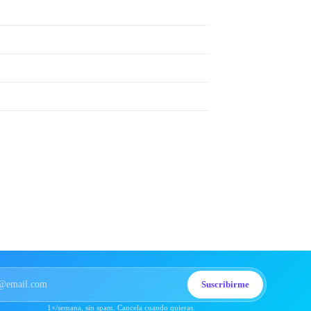
Suscribirme
1×/semana, sin spam. Cancela cuando quieras.