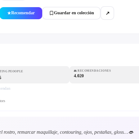
↗
Recomendar
Guardar en colección
★
👥
RECOMENDACIONES
TING PEOOPLE
4.020
5
miendan
tors
el rostro, remarcar maquillaje, contouring, ojos, pestañas, gloss…👄