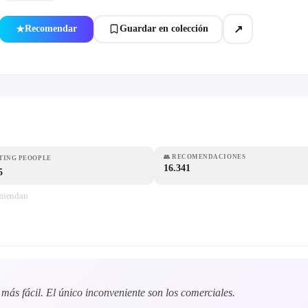
↗
Recomendar
Guardar en colección
★
👥
RECOMENDACIONES
TING PEOOPLE
16.341
5
omiendan
 más fácil. El único inconveniente son los comerciales.