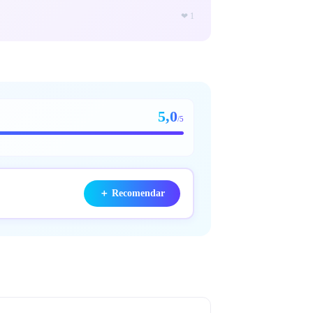
❤
1
5,0
/5
＋
Recomendar