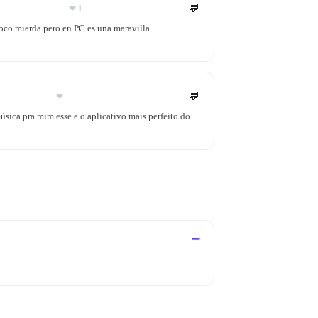
💬
❤
1
poco mierda pero en PC es una maravilla
💬
❤
sica pra mim esse e o aplicativo mais perfeito do