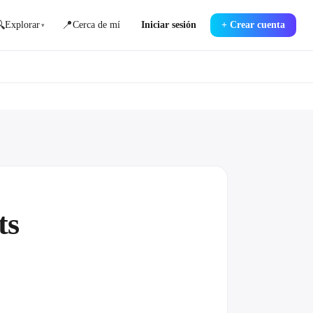

📍
Explorar
Cerca de mí
Iniciar sesión
+
Crear cuenta
▾
ts