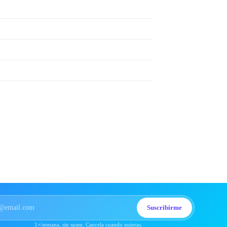
Suscribirme
1×/semana, sin spam. Cancela cuando quieras.