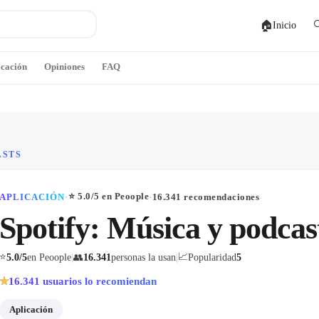
🏠

Inicio
icación
Opiniones
FAQ
ASTS
⭐
5.0
/5 en Peoople
APLICACIÓN
·
·
16.341
recomendaciones
Spotify: Música y podcas
⭐
📈
5.0
/5
en Peoople
|
👥
16.341
personas la usan
|
Popularidad
5
16.341
usuarios lo recomiendan
★
Aplicación