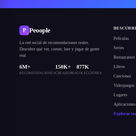
DESCUBR
Peoople
P
Películas
La red social de recomendaciones reales.
Series
Descubre qué ver, comer, leer y jugar de gente
real.
Restaurantes
6M+
150K+
877K
Libros
RECOMENDACIONES
CREADORES
COLECCIONES
Canciones
Videojuegos
Lugares
Aplicaciones
Explorar t