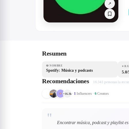
↗
Resumen
📛
NOMBRE
⭐
RA
Spotify: Música y podcasts
5.0/
Recomendaciones
16.341 personas la rec
·
1
Influencers
·
6
Creators
+
16.3k
"
Encontrar música, podcast y playlist es