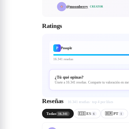
@
moonberry
CREATOR
Ratings
P
Peoople
16.341 reseñas
¿Tú qué opinas?
Únete a 16.341 reseñas. Comparte tu valoración en m
Reseñas
16.341 reseñas · top 4 por likes
Todas
🇪🇸 ES
🇧🇷 PT
16.341
6
1