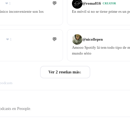
💬
@
roma816
❤
1
CREATOR
 único inconveniente son los
En móvil si no se tiene prime es un 
💬
@
nicollepen
❤
1
Amooo Spotify lá tem todo tipo de mú
mundo sério
Ver 2 reseñas más
↓
 podcasts
odcasts en Peoople.