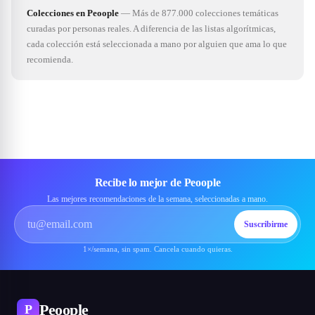
Colecciones en Peoople
—
Más de 877.000 colecciones temáticas
curadas por personas reales. A diferencia de las listas algorítmicas,
cada colección está seleccionada a mano por alguien que ama lo que
recomienda.
Recibe lo mejor de Peoople
Las mejores recomendaciones de la semana, seleccionadas a mano.
Suscribirme
1×/semana, sin spam. Cancela cuando quieras.
Peoople
P