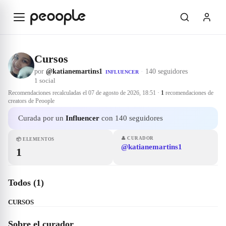
Saltar al contenido principal
Cursos
por
@katianemartins1
·
140 seguidores
INFLUENCER
1
social
Recomendaciones recalculadas el
07 de agosto de 2026, 18:51
·
1
recomendaciones de
creators de Peoople
Curada por un
Influencer
con 140 seguidores
👤
CURADOR
📦
ELEMENTOS
@katianemartins1
1
Todos (1)
CURSOS
Sobre el curador