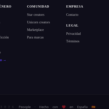
ÉNERO
COMUNIDAD
EMPRESA
Star creators
Contacto
a
Unicorn creators
LEGAL
Marketplace
Privacidad
ficción
Para marcas
Términos
e
as →
026 Peoople · Hecho con ♥ en España 🇪🇸