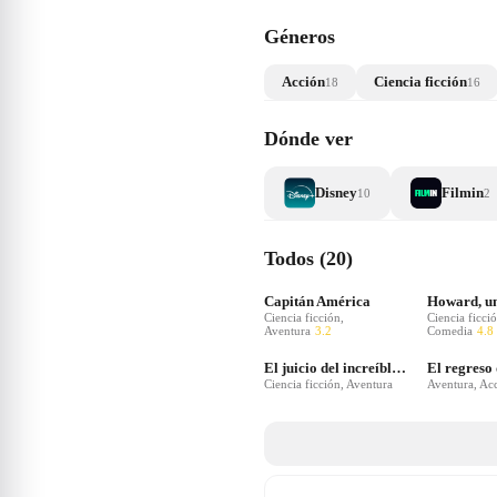
Géneros
Acción
Ciencia ficción
18
16
Dónde ver
Disney
Filmin
10
2
Todos (20)
Capitán América
Ciencia ficción,
Ciencia ficció
Aventura
3.2
Comedia
4.8
El juicio del increíble Hulk
Ciencia ficción, Aventura
Aventura, Ac