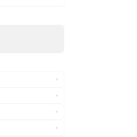
+
+
+
+