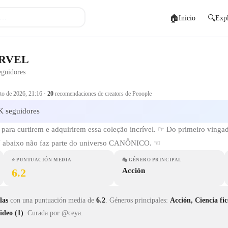
🏠
🔍
Inicio
Expl
️RVEL
eguidores
to de 2026, 21:16
·
20
recomendaciones de creators de Peoople
 seguidores
ara curtirem e adquirirem essa coleção incrível. ☞ Do primeiro vingado
abaixo não faz parte do universo CANÔNICO. ☜
⭐
PUNTUACIÓN MEDIA
🎭
GÉNERO PRINCIPAL
6.2
Acción
las
con una puntuación media de
6.2
.
Géneros principales:
Acción, Ciencia fi
ideo (1)
.
Curada por @ceya.