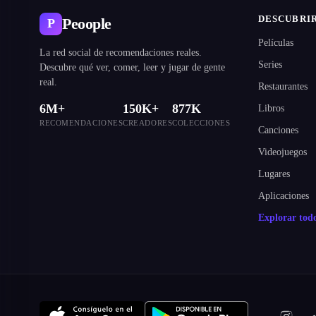
DESCUBRI
Peoople
P
Películas
La red social de recomendaciones reales.
Series
Descubre qué ver, comer, leer y jugar de gente
real.
Restaurantes
6M+
150K+
877K
Libros
RECOMENDACIONES
CREADORES
COLECCIONES
Canciones
Videojuegos
Lugares
Aplicaciones
Explorar to