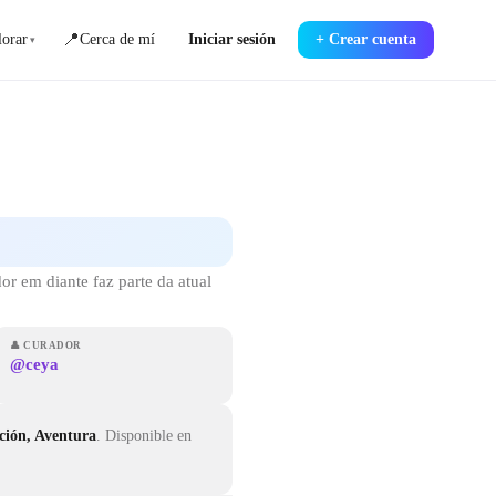
📍
orar
Cerca de mí
Iniciar sesión
+
Crear cuenta
▾
r em diante faz parte da atual
👤
CURADOR
@ceya
cción, Aventura
.
Disponible en