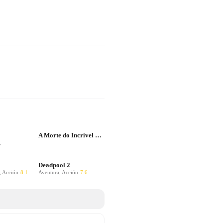
A Morte do Incrível Hulk - 1990 -
,
Deadpool 2
, Acción
8.1
Aventura, Acción
7.6