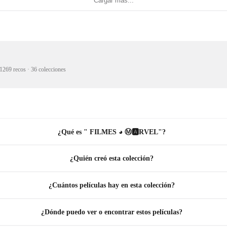
Cargar más...
1269 recos
·
36 colecciones
¿Qué es " FILMES ◕ Ⓜ️🅰️RVEL"?
¿Quién creó esta colección?
¿Cuántos películas hay en esta colección?
¿Dónde puedo ver o encontrar estos películas?