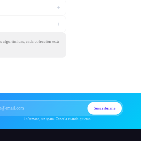
+
+
as algorítmicas, cada colección está
Suscribirme
1×/semana, sin spam. Cancela cuando quieras.