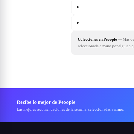
Colecciones en Peoople
—
Más de 
seleccionada a mano por alguien 
Recibe lo mejor de Peoople
Las mejores recomendaciones de la semana, seleccionadas a mano.