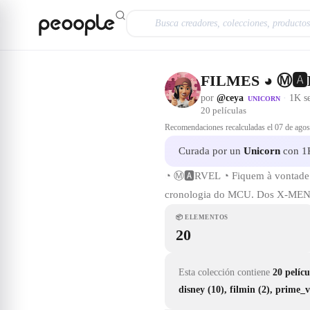
Saltar al contenido principal
FILMES ◕ Ⓜ️🅰
por
@ceya
·
1K s
UNICORN
20
películas
Recomendaciones recalculadas el
07 de agos
Curada por un
Unicorn
con 1K
◔ Ⓜ️🅰️RVEL ◔ Fiquem à vontade p
cronologia do MCU. Dos X-MEN 
📦
ELEMENTOS
20
Esta colección contiene
20 pelícu
disney (10), filmin (2), prime_v