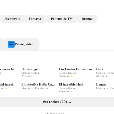
Aventura
Fantasía
Película de TV
Drama
16
4
4
4
Prime_video
1
Howard, un nuevo héroe
Dr. Strange
Los Cuatro Fantásticos
Hulk
n,
Ciencia ficción,
Ciencia ficción,
Ciencia ficción
Aventura
5.1
Aventura
3.8
Aventura
5.7
El regreso del increíble Hulk
El increíble Hulk: Casado
El increíble Hulk
Logan
ción
5.7
Ciencia ficción, Acción
Ciencia ficción,
Ciencia ficción
Aventura
6.9
Ver todos (20) →