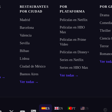
R
RESTAURANTES
POR
POR G
POR CIUDAD
PLATAFORMA
Drama
Madrid
Películas en Netflix
Comedi
Películas en HBO
Barcelona
Thriller
Max
Valencia
Ciencia 
Películas en Prime
Sevilla
Video
Terror
Bilbao
Películas en Disney+
Romanc
Lisboa
Series en Netflix
Ver tod
Ciudad de México
Series en HBO Max
Buenos Aires
Ver todas →
do →
Ver todas →
ES
EN
PT
US
© 2