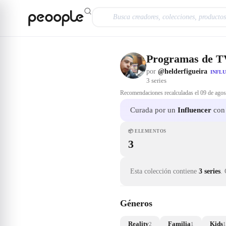
Saltar al contenido principal
Programas de T
por
@helderfigueira
INFL
3
series
Recomendaciones recalculadas el
09 de agos
Curada por un
Influencer
con 
📦
ELEMENTOS
3
Esta colección contiene
3 series
.
Géneros
Reality
Familia
Kids
2
1
1