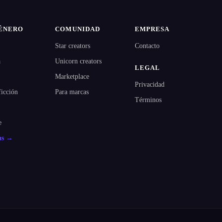
ÉNERO
COMUNIDAD
EMPRESA
Star creators
Contacto
a
Unicorn creators
LEGAL
Marketplace
Privacidad
ficción
Para marcas
Términos
e
as →