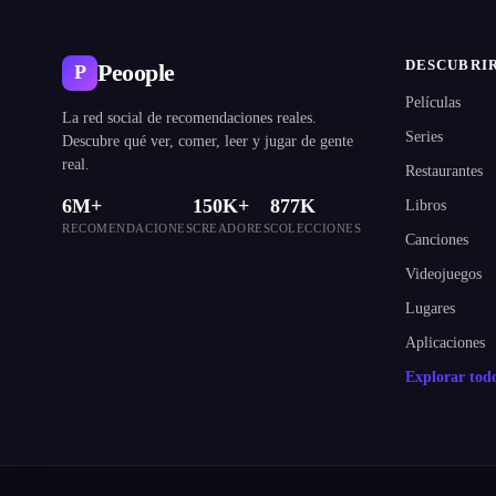
DESCUBRI
Peoople
P
Películas
La red social de recomendaciones reales.
Series
Descubre qué ver, comer, leer y jugar de gente
real.
Restaurantes
6M+
150K+
877K
Libros
RECOMENDACIONES
CREADORES
COLECCIONES
Canciones
Videojuegos
Lugares
Aplicaciones
Explorar to