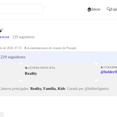
🏠
🔍
Inicio
Expl
V
·
229 seguidores
UENCER
to de 2026, 07:55
·
3
recomendaciones de creators de Peoople
229 seguidores
👤
CURADO
🎭
GÉNERO PRINCIPAL
@helderf
Reality
Géneros principales:
Reality, Familia, Kids
.
Curada por @helderfigueira.