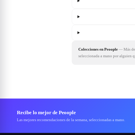
Colecciones en Peoople
—
Más de 
seleccionada a mano por alguien 
Recibe lo mejor de Peoople
Las mejores recomendaciones de la semana, seleccionadas a mano.