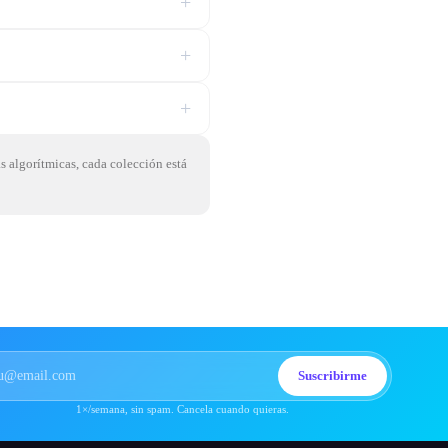
+
+
+
as algorítmicas, cada colección está
Suscribirme
1×/semana, sin spam. Cancela cuando quieras.