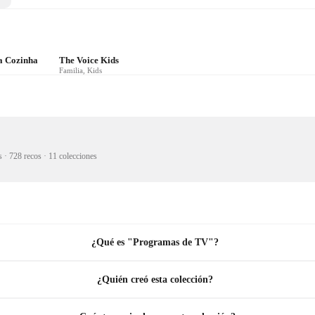
a Cozinha
The Voice Kids
Familia, Kids
s
·
728 recos
·
11 colecciones
¿Qué es "Programas de TV"?
¿Quién creó esta colección?