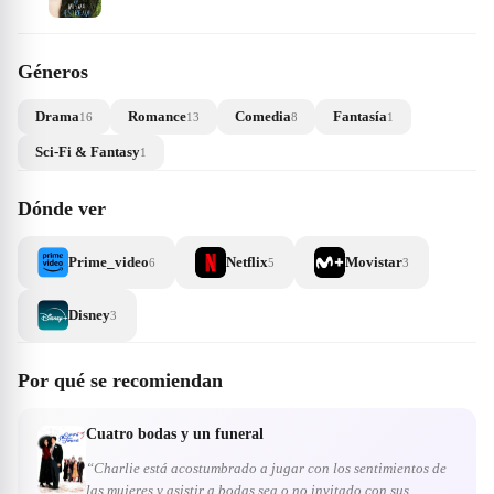
Géneros
Drama
Romance
Comedia
Fantasía
16
13
8
1
Sci-Fi & Fantasy
1
Dónde ver
Prime_video
Netflix
Movistar
6
5
3
Disney
3
Por qué se recomiendan
Cuatro bodas y un funeral
“Charlie está acostumbrado a jugar con los sentimientos de
las mujeres y asistir a bodas sea o no invitado con sus