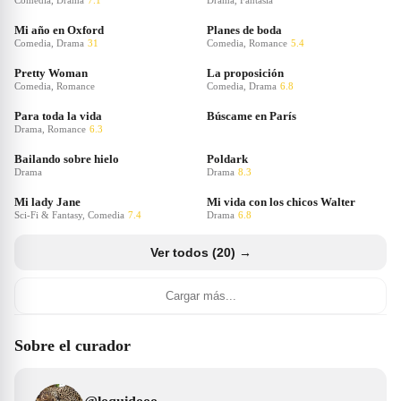
Comedia, Drama
7.1
Drama, Fantasía
Mi año en Oxford
Planes de boda
Comedia, Drama
31
Comedia, Romance
5.4
Pretty Woman
La proposición
Comedia, Romance
Comedia, Drama
6.8
Para toda la vida
Búscame en París
Drama, Romance
6.3
Bailando sobre hielo
Poldark
Drama
Drama
8.3
Mi lady Jane
Mi vida con los chicos Walter
Sci-Fi & Fantasy, Comedia
7.4
Drama
6.8
Ver todos (20) →
Cargar más...
Sobre el curador