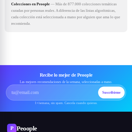
Colecciones en Peoople
—
Más de 877.000 colecciones temáticas
curadas por personas reales. A diferencia de las listas algorítmicas,
cada colección está seleccionada a mano por alguien que ama lo que
recomienda.
Recibe lo mejor de Peoople
Las mejores recomendaciones de la semana, seleccionadas a mano.
Suscribirme
1×/semana, sin spam. Cancela cuando quieras.
Peoople
P