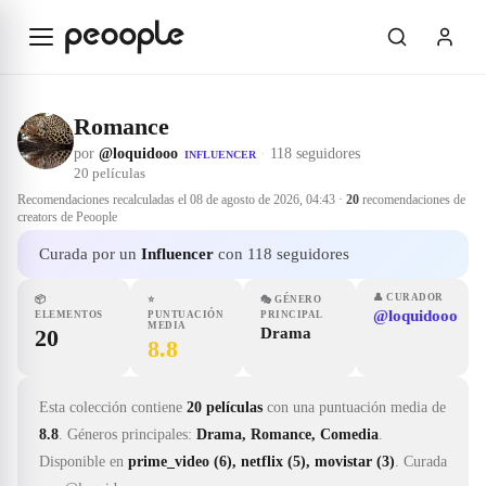
Saltar al contenido principal
Romance
por
@loquidooo
·
118 seguidores
INFLUENCER
20
películas
Recomendaciones recalculadas el
08 de agosto de 2026, 04:43
·
20
recomendaciones de
creators de Peoople
Curada por un
Influencer
con 118 seguidores
👤
CURADOR
📦
⭐
🎭
GÉNERO
@loquidooo
ELEMENTOS
PUNTUACIÓN
PRINCIPAL
MEDIA
20
Drama
8.8
Esta colección contiene
20 películas
con una puntuación media de
8.8
.
Géneros principales:
Drama, Romance, Comedia
.
Disponible en
prime_video (6), netflix (5), movistar (3)
.
Curada