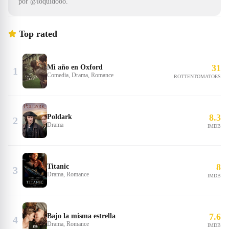
por @loquidooo.
Top rated
31
Mi año en Oxford
1
Comedia, Drama, Romance
ROTTENTOMATOES
8.3
Poldark
2
Drama
IMDB
8
Titanic
3
Drama, Romance
IMDB
7.6
Bajo la misma estrella
4
Drama, Romance
IMDB