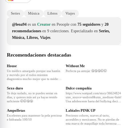
Series
Música
Libros
Viajes
@leoa94
es un
Creator
en Peoople con
75 seguidores
y
20
recomendaciones
en 9 colecciones.
Especializado en
Series,
Música, Libros, Viajes
.
Recomendaciones destacadas
❤
2790
House
Without Me
Un médico amargado porque usa bastón
Perfecta pa antojar 🤤🤤🤤🤭🤭
y movido por el todos mienten
diagnostica mucho mejor que tu médico
del IMSS
Sexo duro
Dulce compañía
Te deja sudado, no te puedes sentar en
https://www.wattpad.com/story/366248244?
días, y quieres más así ya hayas tenido
utm_source=android&utm_medium=link&utm_
suficiente 🤭🤭🤤🤤
Una adolescente harta del bullying decide
cobrarse las tonterías de su bully
haciendo que su novio la enamore... male
Ampolletas
Labiales PINK UP
sal
Excelentes para mantener la pela preciosa
Preciosos colores, suaves al tacto,
e hidratada 100/10
accesibles y mexicanos. No te pierdas de
esta marca de maquillaje toda hermosa y
a la vuelta de la esquina 😍