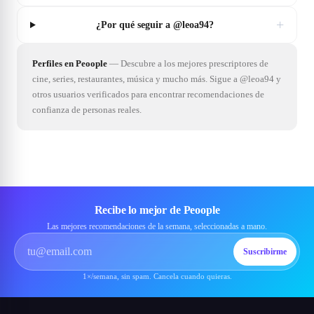
+
¿Por qué seguir a @leoa94?
Perfiles en Peoople
—
Descubre a los mejores prescriptores de
cine, series, restaurantes, música y mucho más. Sigue a @leoa94 y
otros usuarios verificados para encontrar recomendaciones de
confianza de personas reales.
Recibe lo mejor de Peoople
Las mejores recomendaciones de la semana, seleccionadas a mano.
Suscribirme
1×/semana, sin spam. Cancela cuando quieras.