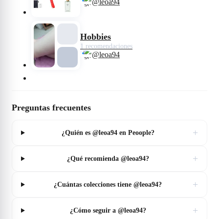
@leoa94
Hobbies
1 recomendaciones
@leoa94
Preguntas frecuentes
+
¿Quién es @leoa94 en Peoople?
+
¿Qué recomienda @leoa94?
+
¿Cuántas colecciones tiene @leoa94?
+
¿Cómo seguir a @leoa94?