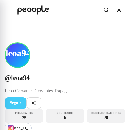
Saltar al contenido principal
Creator
@leoa94
@
leoa94
Leoa Cervantes
Cervantes Trápaga
Seguir
FOLLOWERS
SIGUIENDO
RECOMENDACIONES
75
6
20
leoa_11_