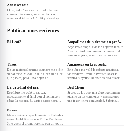
Adolescencia
El capítulo 3 está estructurado de una
manera interesante, recomendada si no
conoces el #f3m1n1c1d10 y vives bajo
una piedra
Publicaciones recientes
R11 café
Ampolletas de hidratación profunda
Wey! Estas ampolletas me dejaron loca!!!
Amé con todo mi corazón su manera de
funcionar porque solo las uso una vez a
la semana y de repente tengo el cabello
suave, hidratado, manejable y más
Tarot
Amanecer en la cosecha
hermoso que nunca!!!
De las mejores lecturas, siempre me piden
Este libro me voló la cabeza gracias al
su contacto, y todo lo que dicen que dice
fanservice!! Desde Haymitch hasta la
que pasará, pasa... no dejen de
icónica Maysilee Donner en esta historia
preguntarle cosas... 771 114 3959
me dejaron con un mar de emociones que
no se resuelven, solo se asimilan. Perfecto
La catedral del mar
Bed Chem
para querer entender la Agenda Setting
Este libro me voló la cabeza,
Si eres de los que ama algo ligeramente
especialmente al final con el romance y
picante en las canciones y encima eres
cómo la historia da varios pasos hasta
una it girl en tu comunidad, Sabrina
llegar a ser lo que es... y los personajes
Carpenter es para ti. Petite, short and
UUUUF! NO TE LO PUEDES PERDER!!
sweet. Todo lo que necesitas en tus oídos
Bones
es su música
Me encantaaaa especialmente la dinámica
entre David Boreanaz y Emily Deschanel!
Si te gusta el drama forense con un toque
cómico peculiar, esta es tu serie!!!