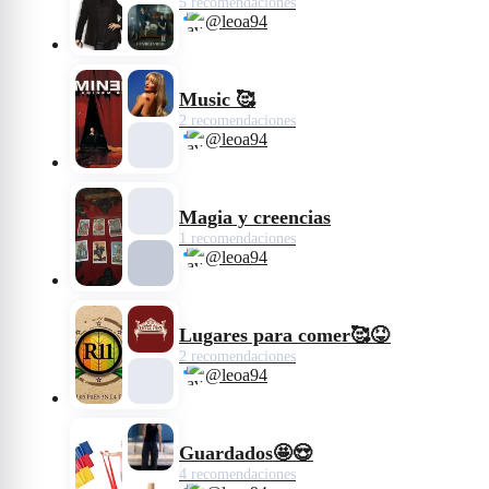
5 recomendaciones
@leoa94
Music 🥰
2 recomendaciones
@leoa94
Magia y creencias
1 recomendaciones
@leoa94
Lugares para comer🥰😝
2 recomendaciones
@leoa94
Guardados🤩😍
4 recomendaciones