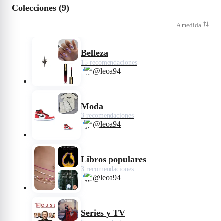
Colecciones (9)
A medida
Belleza
15 recomendaciones
@leoa94
Moda
3 recomendaciones
@leoa94
Libros populares
3 recomendaciones
@leoa94
Series y TV