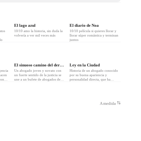
El lago azul
El diario de Noa
stos
10/10 amo la historia, sin duda la
10/10 película si quieres llorar y
volvería a ver mil veces más
llorar súper romántica y terminan
do
juntos
El sinuoso camino del derecho
Ley en la Ciudad
gencia
Un abogado joven y novato con
Historia de un abogado conocido
hacen
un fuerte sentido de la justicia se
por su buena apariencia y
con
une a un bufete de abogados de
personalidad directa, que ha
 así a
primer nivel, navegando por el
trabajado en el bufete Gyeongmin
edad.
complejo mundo legal bajo un
durante 9 años.
mentor frío y exigente.
A medida