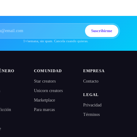
Suscribirme
1×/semana, sin spam. Cancela cuando quieras.
ÉNERO
COMUNIDAD
EMPRESA
Star creators
Contacto
a
Unicorn creators
LEGAL
Marketplace
Privacidad
ficción
Para marcas
Términos
e