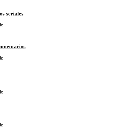
os seriales
de
comentarios
de
de
de