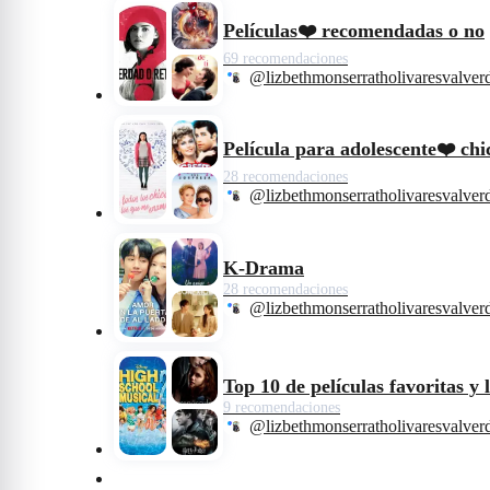
Películas❤️ recomendadas o no
69 recomendaciones
@lizbethmonserratholivaresvalver
Película para adolescente❤️ chi
28 recomendaciones
@lizbethmonserratholivaresvalver
K-Drama
28 recomendaciones
@lizbethmonserratholivaresvalver
Top 10 de películas favoritas y 
9 recomendaciones
@lizbethmonserratholivaresvalver