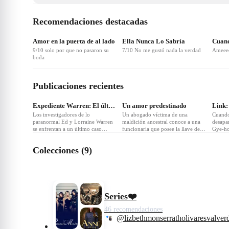
Recomendaciones destacadas
❤
28
Amor en la puerta de al lado
Ella Nunca Lo Sabría
Cuand
9/10 solo por que no pasaron su
7/10 No me gustó nada la verdad
Ameeee
boda
Publicaciones recientes
Expediente Warren: El último rito
Un amor predestinado
Link:
Los investigadores de lo
Un abogado víctima de una
Cuando
paranormal Ed y Lorraine Warren
maldición ancestral conoce a una
desapa
se enfrentan a un último caso
funcionaria que posee la llave de
Gye-ho
aterrador en el que están
su libertad... y acaba viviendo una
emocio
implicadas entidades misteriosas a
inesperada historia de amor con
día, Gy
Colecciones (9)
las que deben enfrentarse.
ella.
emocio
hasta 
desapa
conoce
está c
Un mis
de ens
Series❤️
siente 
descon
46 recomendaciones
@lizbethmonserratholivaresvalver