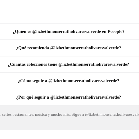
¿Quién es @lizbethmonserratholivaresvalverde en Peoople?
¿Qué recomienda @lizbethmonserratholivaresvalverde?
¿Cuántas colecciones tiene @lizbethmonserratholivaresvalverde?
¿Cómo seguir a @lizbethmonserratholivaresvalverde?
¿Por qué seguir a @lizbethmonserratholivaresvalverde?
e, series, restaurantes, música y mucho más. Sigue a @lizbethmonserratholivaresval