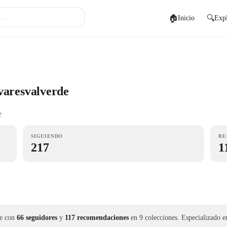
🏠
🔍
Inicio
Expl
varesvalverde
e
SIGUIENDO
RE
217
1
e con
66 seguidores
y
117 recomendaciones
en 9 colecciones.
Especializado 