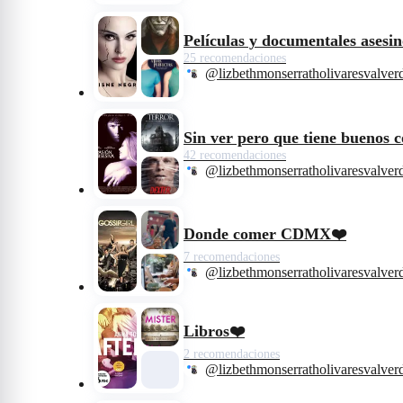
Películas y documentales asesin
25 recomendaciones
@lizbethmonserratholivaresvalver
Sin ver pero que tiene buenos 
42 recomendaciones
@lizbethmonserratholivaresvalver
Donde comer CDMX❤️
7 recomendaciones
@lizbethmonserratholivaresvalver
Libros❤️
2 recomendaciones
@lizbethmonserratholivaresvalver