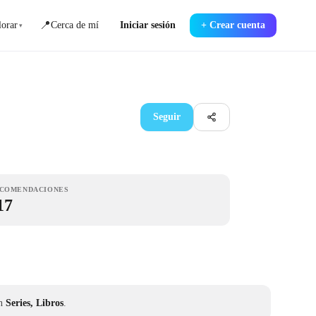
📍
orar
Cerca de mí
Iniciar sesión
+
Crear cuenta
▾
Seguir
COMENDACIONES
17
en
Series, Libros
.