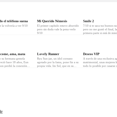
o el teléfono suena
Mi Querido Némesis
Smile 2
 la volvería a ver 9/10
El primer capítulo estuvo aburrido
7/10 si te saca tus buenos su
pero sin duda vale la pena verlo
pero no me gustó el final, la
9/10
primera parte si está de mie
 come, ama, mata
Lovely Runner
Deseos VIP
 su hermana gemela
Ryu Sun-jae, un idol coreano
A través de una exclusiva a
reció hace 18 años, Eun
agotado por la fama, pone fin a su
matrimonial, unas mujeres 
on perdió la conexión
propia vida. Im Sol, que en su
todo lo posible por casarse 
nal que tenía con ella. Un
adolescencia quedó paralítica tras
codiciados solteros y acceder
e-hoon vuelve a sentir las
un accidente y perdió por
la esfera más alta de la soci
nes de otra persona y va
completo las ganas de vivir,
Jiwha-dong, donde
encontró consuelo en las palabras
reció su hermana. Allí
de ánimo de Sun-jae y se convirtió
 a Noh Da-hyun, con quien
en su mayor admiradora. Al
onectado emocionalmente.
conocer su muerte, queda
terioso drama y un romance
devastada; entonces, de forma
ueño en el que un hombre
inexplicable, viaja quince años al
todas las emociones de una
pasado y se encuentra con un Sun-
ocida.
jae de 19 años. Decidida a cambiar
el futuro, hará todo lo posible por
de
salvarlo del destino que le espera.