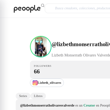
Saltar al contenido principal
Creator
@lizbethmonserratholivaresvalverde
@
lizbethmonserratholi
Lizbeth Monserrath
Olivares Valverd
FOLLOWERS
66
Lizbeth_olivares
Series
Libros
@lizbethmonserratholivaresvalverde
es un
Creator
en Peoopl