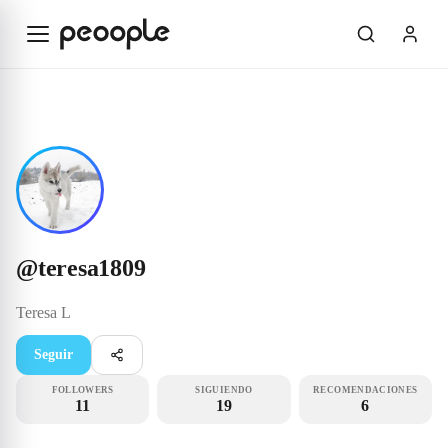
Saltar al contenido principal
Influencer
@teresa1809
@
teresa1809
Teresa
L
Seguir
FOLLOWERS
SIGUIENDO
RECOMENDACIONES
11
19
6