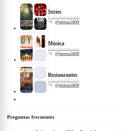
Nacional de Moneda, rodeados de
cuerpos de policía y con decenas de
rehenes en su poder para saber si su
Series
apuesta suicida será todo o nada.
3 recomendaciones
@teresa1809
Música
2 recomendaciones
@teresa1809
Restaurantes
1 recomendaciones
@teresa1809
Preguntas frecuentes