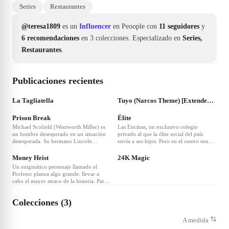
Series
Restaurantes
@teresa1809
es un
Influencer
en Peoople con
11 seguidores
y
6 recomendaciones
en 3 colecciones.
Especializado en
Series,
Restaurantes
.
Publicaciones recientes
La Tagliatella
Tuyo (Narcos Theme) [Extended Version] - A Netflix Original Series Soundtrack
Prison Break
Élite
Michael Scofield (Wentworth Miller) es
Las Encinas, un exclusivo colegio
un hombre desesperado en un situación
privado al que la élite social del país
desesperada. Su hermano Lincoln
envía a sus hijos. Pero en el centro son
Burrows (Dominic Purcell), condenado a
admitidos tres adolescentes de familias
la pena capital está a la espera de ser
humildes después de que un terremoto
Money Heist
24K Magic
ejecutado. A pesar de todas las
destruyera el colegio público en el que
Un enigmático personaje llamado el
evidencias, Michael cree en su inocencia,
estudiaban. El choque de clases genera
Profesor planea algo grande: llevar a
por lo que decide robar un banco para
diversos problemas que se agravan hasta
cabo el mayor atraco de la historia. Para
dejarse atrapar y ser encarcelado en la
que, de repente, se produce un asesinato.
ello recluta una banda de ocho personas
misma prisión que su hermano. Su
que reúnen un único requisito, ninguno
objetivo: escapar juntos.
Colecciones (3)
tiene nada que perder. Cinco meses de
reclusión memorizando cada paso, cada
detalle, cada probabilidad… y por fin,
A medida
once días de encierro en la Fábrica