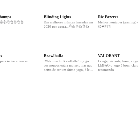
23
❤
14
❤
8
ebumps
Blinding Lights
Ric Fazeres
👍👍👌👌👌👌👌
Das melhores músicas lançadas em
Melhor youtuber (gaming) 
2020 por agora...👌👍👌👍👌👍
😍❤🇵🇹
ox
Brawlhalla
VALORANT
ara irritar crianças
"Welcome to Brawlhalla" o jogo
Cringe, viciante, bom, virg
aos poucos está a morrer, mas nao
LMFAO o jogo é bom, clar
deixa de ser um ótimo jogo, é leve,
recomendo
multiplataforma, aproveitem e
divirtam se