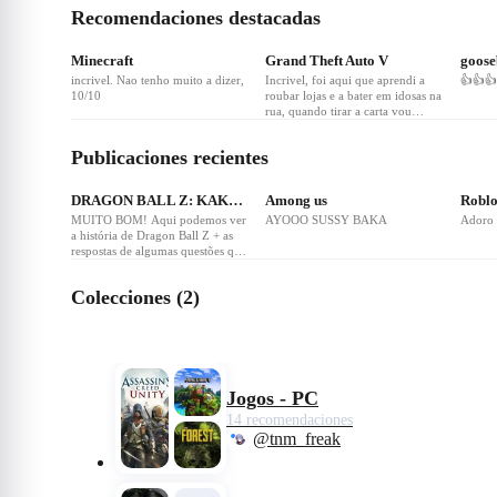
Recomendaciones destacadas
❤
82
❤
76
❤
Minecraft
Grand Theft Auto V
goos
incrivel. Nao tenho muito a dizer,
Incrivel, foi aqui que aprendi a
👍👍👍
10/10
roubar lojas e a bater em idosas na
rua, quando tirar a carta vou
começar a atropelar pessoas na
estrada
Publicaciones recientes
DRAGON BALL Z: KAKAROT - Season Pass
Among us
Robl
MUITO BOM! Aqui podemos ver
AYOOO SUSSY BAKA
Adoro p
a história de Dragon Ball Z + as
respostas de algumas questões que
nao foram respondidas no anime, é
muito divertido
Colecciones (2)
Jogos - PC
14 recomendaciones
@tnm_freak