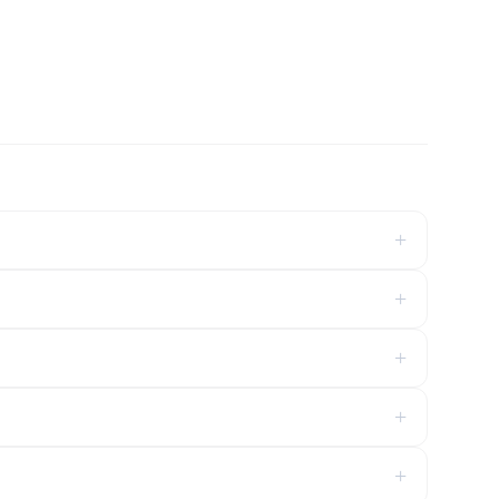
+
+
+
+
+