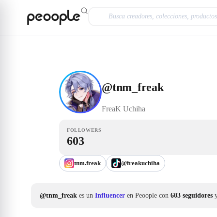
Saltar al contenido principal
Influencer
@tnm_freak
@
tnm_freak
FreaK
Uchiha
FOLLOWERS
603
tnm.freak
@freakuchiha
@tnm_freak
es un
Influencer
en Peoople con
603 seguidores