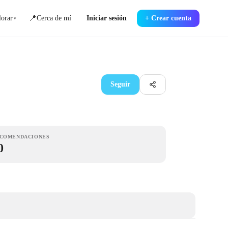
📍
orar
Cerca de mí
Iniciar sesión
+
Crear cuenta
▾
Seguir
COMENDACIONES
0