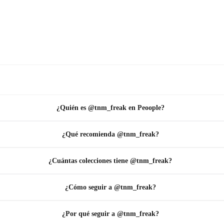
¿Quién es @tnm_freak en Peoople?
¿Qué recomienda @tnm_freak?
¿Cuántas colecciones tiene @tnm_freak?
¿Cómo seguir a @tnm_freak?
¿Por qué seguir a @tnm_freak?