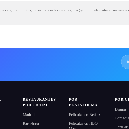
e, series, restaurantes, música y mucho más. Sigue a @tnm_freak y otros usuarios v
R
RESTAURANTES
POR
POR G
POR CIUDAD
PLATAFORMA
Drama
Madrid
Películas en Netflix
Comedi
Películas en HBO
Barcelona
Thriller
Max