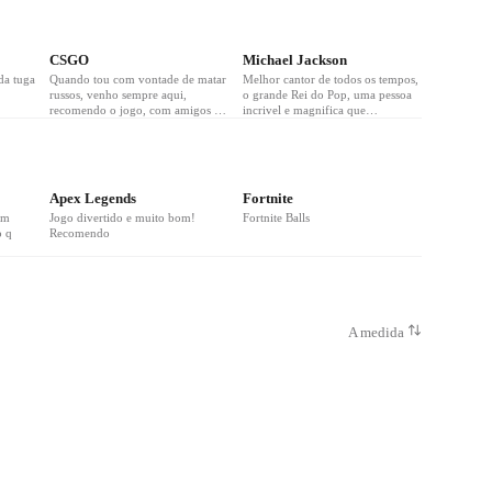
❤
2
❤
1
CSGO
Michael Jackson
da tuga
Quando tou com vontade de matar
Melhor cantor de todos os tempos,
russos, venho sempre aqui,
o grande Rei do Pop, uma pessoa
recomendo o jogo, com amigos é
incrivel e magnifica que
bastante divertido!
infelizmente foi destruída pelos
media..as musicas dele sempre
serão eternas, meu cantor favorito
❤
1
❤
1
<3
Apex Legends
Fortnite
em
Jogo divertido e muito bom!
Fortnite Balls
o q
Recomendo
A medida