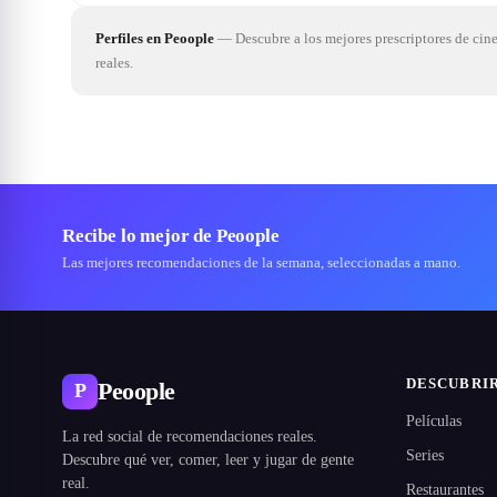
Perfiles en Peoople
—
Descubre a los mejores prescriptores de cin
reales.
Recibe lo mejor de Peoople
Las mejores recomendaciones de la semana, seleccionadas a mano.
DESCUBRI
Peoople
P
Películas
La red social de recomendaciones reales.
Series
Descubre qué ver, comer, leer y jugar de gente
real.
Restaurantes