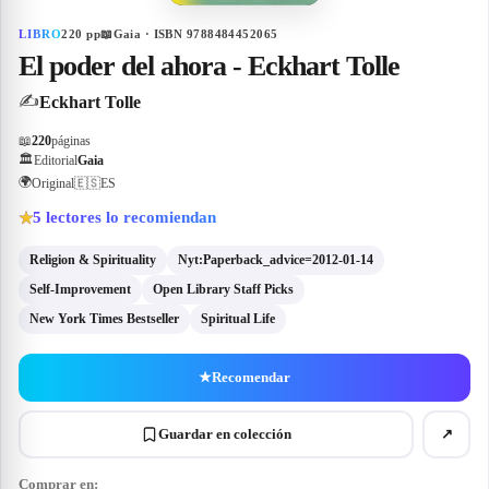
LIBRO
220
pp
📖
Gaia · ISBN 9788484452065
El poder del ahora - Eckhart Tolle
✍️
Eckhart Tolle
📖
220
páginas
🏛
Editorial
Gaia
🌍
Original
🇪🇸
ES
5
lectores lo recomiendan
★
Religion & Spirituality
Nyt:Paperback_advice=2012-01-14
Self-Improvement
Open Library Staff Picks
New York Times Bestseller
Spiritual Life
★
Recomendar
Guardar en colección
↗
Comprar en: