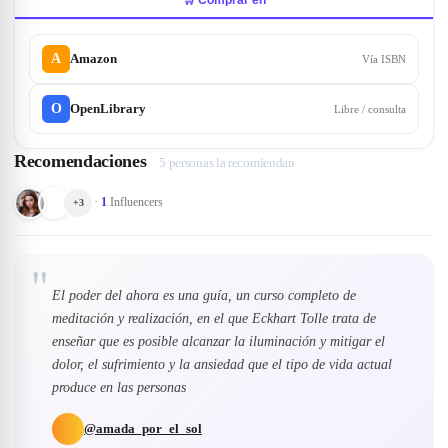
A
Amazon
Vía ISBN
O
OpenLibrary
Libre / consulta
Recomendaciones
5 personas la recomiendan
·
1
Influencers
+
3
"
El poder del ahora es una guía, un curso completo de
meditación y realización, en el que Eckhart Tolle trata de
enseñar que es posible alcanzar la iluminación y mitigar el
dolor, el sufrimiento y la ansiedad que el tipo de vida actual
produce en las personas
@
amada_por_el_sol