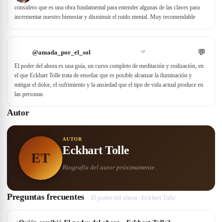
considero que es una obra fundamental para entender algunas de las claves para
incrementar nuestro bienestar y disminuir el ruido mental. Muy recomendable
💬
@
amada_por_el_sol
❤
El poder del ahora es una guía, un curso completo de meditación y realización, en
el que Eckhart Tolle trata de enseñar que es posible alcanzar la iluminación y
mitigar el dolor, el sufrimiento y la ansiedad que el tipo de vida actual produce en
las personas
Autor
AUTOR
Eckhart Tolle
ET
Biografía del autor próximamente.
Preguntas frecuentes
El poder del ahora - Eckhart Tolle