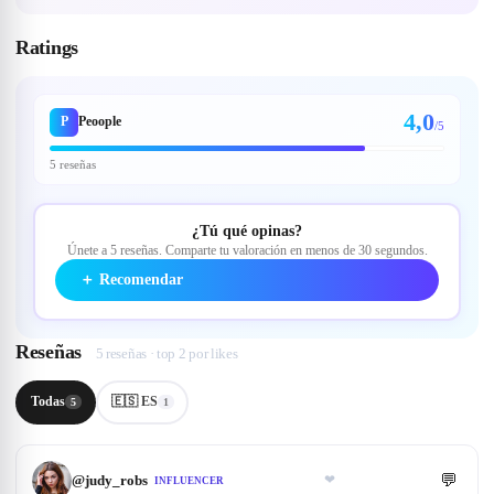
Ratings
4,0
P
Peoople
/5
5 reseñas
¿Tú qué opinas?
Únete a 5 reseñas. Comparte tu valoración en menos de 30 segundos.
＋
Recomendar
Reseñas
5 reseñas · top 2 por likes
Todas
🇪🇸 ES
5
1
💬
@
judy_robs
❤
INFLUENCER