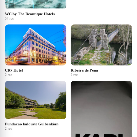
WC by The Beautique Hotels
57
rec
CR7 Hotel
Ribeira de Pena
2
rec
2
rec
Fundacao kalouste Gulbenkian
2
rec