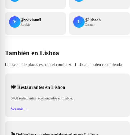
@
vviviann5
@
lisboah
V
L
Rookie
Creator
También en Lisboa
La escena de places es solo el comienzo. Lisboa también recomienda:
🍽️
Restaurantes en Lisboa
5400 restaurantes recomendados en Lisboa.
Ver más →
🎬
Películas y series ambientadas en Lisboa