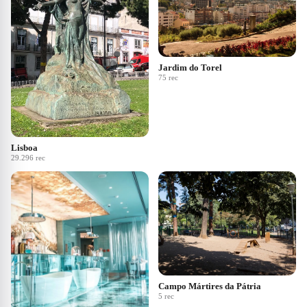
Jardim do Torel
75
rec
Lisboa
29.296
rec
Campo Mártires da Pátria
5
rec