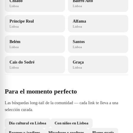
Chiado
Bairro Alto
Lisboa
Lisboa
Príncipe Real
Alfama
Lisboa
Lisboa
Belém
Santos
Lisboa
Lisboa
Cais do Sodré
Graça
Lisboa
Lisboa
Para el momento perfecto
Las búsquedas long-tail de la comunidad — cada link te lleva a una
selección curada.
Día cultural en Lisboa
Con niños en Lisboa
Parques y jardines
Miradores y rooftops
Planes gratis