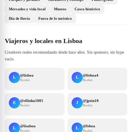
Mercados y vida local
Museos
Casco histórico
Día de lluvia
Fuera de lo turístico
Viajeros y locales en Lisboa
Creadores reales recomendando desde hace años. Sin sponsors, sin hype
vacío.
@
lisboa
@
lisboa4
L
L
Rookie
Rookie
@
ellinha1001
@
jpzin10
E
J
Rookie
Rookie
@
lisaboa
@
lsboa
L
L
Rookie
Rookie