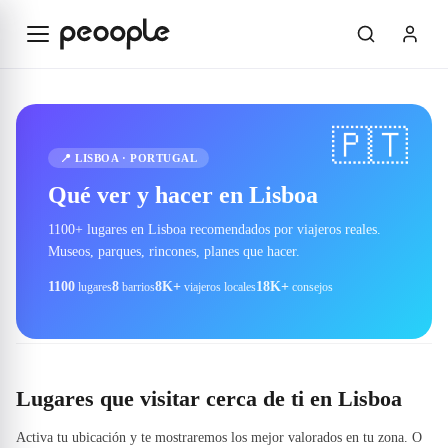
Saltar al contenido principal
🇵🇹
📍
LISBOA
·
PORTUGAL
Qué ver y hacer en Lisboa
1100+ lugares en Lisboa recomendados por viajeros reales.
Museos, parques, rincones, planes que hacer.
1100
8
8K+
18K+
lugares
barrios
viajeros locales
consejos
Lugares que visitar cerca de ti en Lisboa
Activa tu ubicación y te mostraremos los mejor valorados en tu zona. O