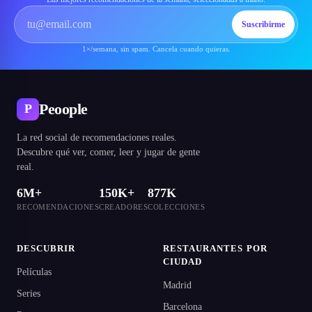
Suscribirme
1×/semana, sin spam. Cancela cuando quieras.
Peoople
P
La red social de recomendaciones reales.
Descubre qué ver, comer, leer y jugar de gente
real.
6M+
150K+
877K
RECOMENDACIONES
CREADORES
COLECCIONES
DESCUBRIR
RESTAURANTES POR
CIUDAD
Películas
Madrid
Series
Barcelona