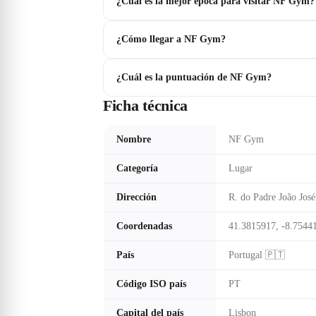
¿Cuál es la mejor época para visitar NF Gym?
¿Cómo llegar a NF Gym?
¿Cuál es la puntuación de NF Gym?
Ficha técnica
Nombre
NF Gym
Categoría
Lugar
Dirección
R. do Padre João Jos
Coordenadas
41.3815917, -8.7544
País
Portugal 🇵🇹
Código ISO país
PT
Capital del país
Lisbon