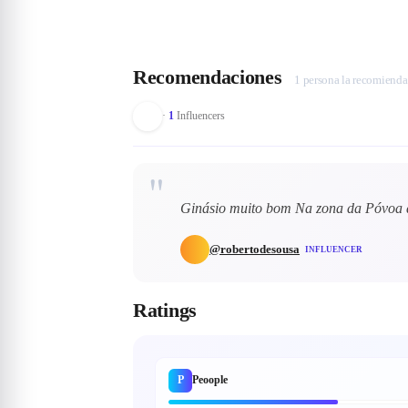
Recomendaciones
1 persona la recomienda
·
1
Influencers
"
Ginásio muito bom Na zona da Póvoa 
@
robertodesousa
INFLUENCER
Ratings
P
Peoople