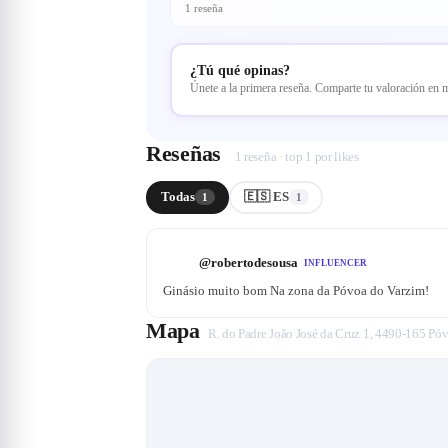
1 reseña
¿Tú qué opinas?
Únete a la primera reseña. Comparte tu valoración en
Reseñas
1 reseña · top 1 por likes
Todas
🇪🇸 ES
1
1
@
robertodesousa
INFLUENCER
Ginásio muito bom Na zona da Póvoa do Varzim!
Mapa
R. do Padre João José da Cruz 1, 4490-165 Póv