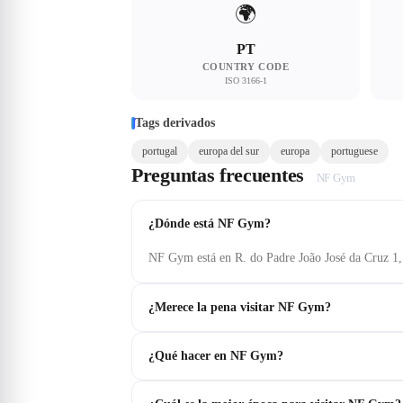
🌍
PT
COUNTRY CODE
ISO 3166-1
Tags derivados
portugal
europa del sur
europa
portuguese
Preguntas frecuentes
NF Gym
¿Dónde está NF Gym?
NF Gym está en R. do Padre João José da Cruz 1
¿Merece la pena visitar NF Gym?
¿Qué hacer en NF Gym?