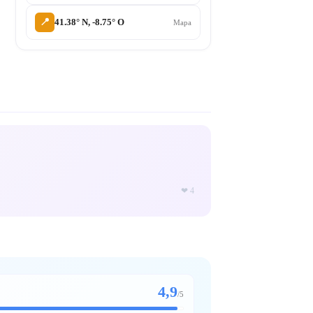
📍
41.38° N, -8.75° O
Mapa
❤
4
4,9
/
5