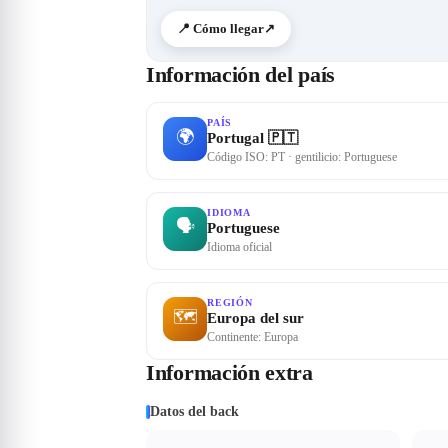
📍 Cómo llegar
↗
Información del país
PAÍS
🌍
Portugal 🇵🇹
Código ISO: PT · gentilicio: Portuguese
IDIOMA
🗣
Portuguese
Idioma oficial
REGIÓN
🗺
Europa del sur
Continente: Europa
Información extra
Datos del back