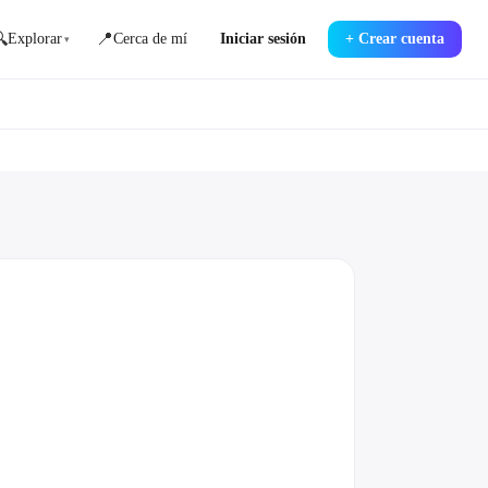

📍
Explorar
Cerca de mí
Iniciar sesión
+
Crear cuenta
▾