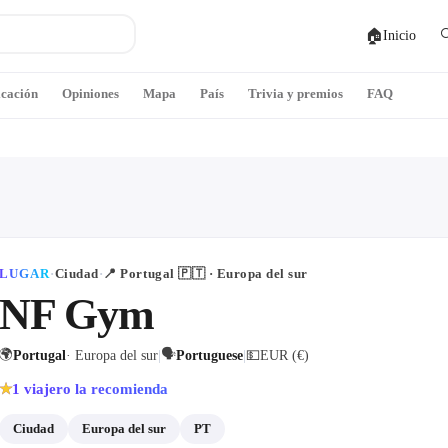
🏠

Inicio
icación
Opiniones
Mapa
País
Trivia y premios
FAQ
LUGAR
·
Ciudad
·
📍
Portugal
🇵🇹
· Europa del sur
NF Gym
🌍
🗣
Portugal
· Europa del sur
|
Portuguese
|
💵
EUR (€)
1
viajero la recomienda
★
Ciudad
Europa del sur
PT