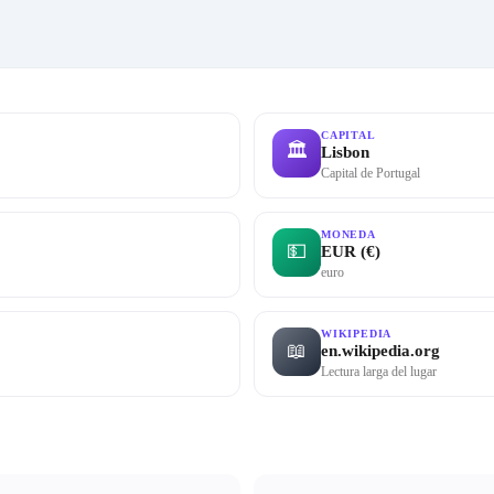
CAPITAL
🏛
Lisbon
Capital de Portugal
MONEDA
💵
EUR (€)
euro
WIKIPEDIA
📖
en.wikipedia.org
Lectura larga del lugar