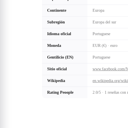
Continente
Europa
Subregión
Europa del sur
Idioma oficial
Portuguese
Moneda
EUR (€) · euro
Gentilicio (EN)
Portuguese
Sitio oficial
www.facebook.com
Wikipedia
en.wikipedia.org/wik
Rating Peoople
2.0/5 · 1 reseñas con