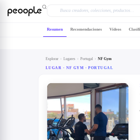
Saltar al contenido principal
Resumen
Recomendaciones
Vídeos
Clasif
Explorar
›
Lugares
›
Portugal
›
NF Gym
LUGAR · NF GYM · PORTUGAL