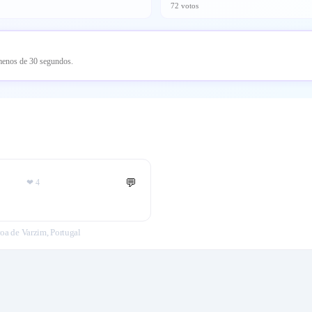
72 votos
 menos de 30 segundos.
💬
❤
4
oa de Varzim, Portugal