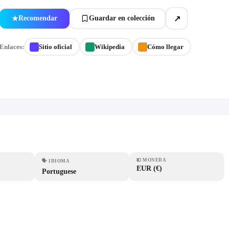
↗
Recomendar
Guardar en colección
★
Enlaces:
Sitio oficial
Wikipedia
Cómo llegar
💵
MONEDA
🗣
IDIOMA
EUR (€)
Portuguese