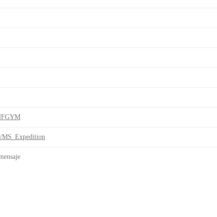
/NFGYM
i/MS_Expedition
 mensaje