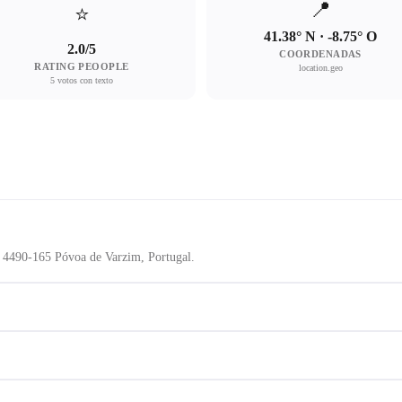
📍
⭐
41.38° N · -8.75° O
2.0/5
COORDENADAS
RATING PEOOPLE
location.geo
5 votos con texto
, 4490-165 Póvoa de Varzim, Portugal.