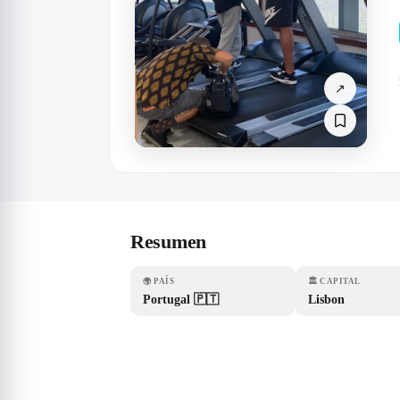
↗
Resumen
🌍
PAÍS
🏛
CAPITAL
Portugal 🇵🇹
Lisbon