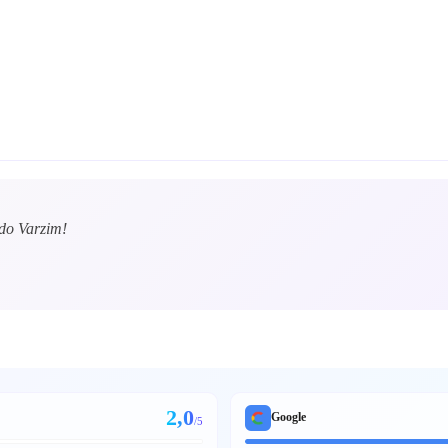
do Varzim!
2,0
Google
/5