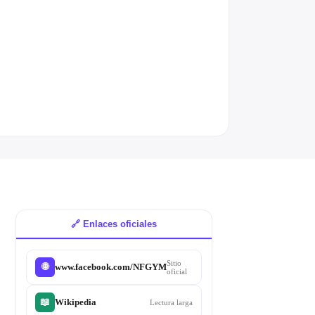
🔗 Enlaces oficiales
Sitio
www.facebook.com/NFGYM
🌐
oficial
📖
Wikipedia
Lectura larga