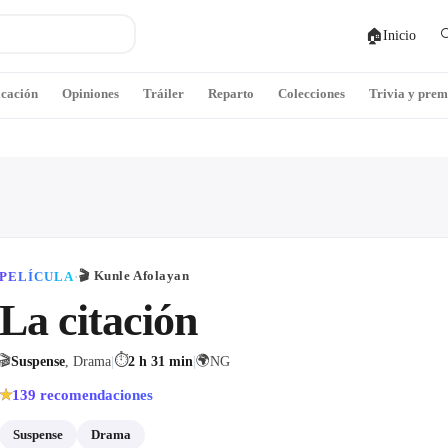
🏠

Inicio
icación
Opiniones
Tráiler
Reparto
Colecciones
Trivia y prem
🎬
Kunle Afolayan
PELÍCULA
·
La citación
🎬
⏱
🌍
Suspense
, Drama
|
2 h 31 min
|
NG
139
recomendaciones
★
Suspense
Drama