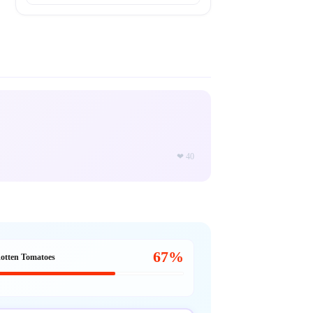
❤
40
67%
otten Tomatoes