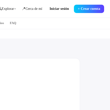

📍
Explorar
Cerca de mí
Iniciar sesión
+
Crear cuenta
▾
ios
FAQ