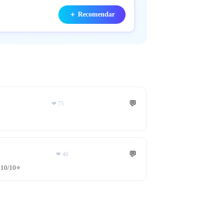
＋
Recomendar
💬
❤
75
💬
❤
40
 10/10⭐️