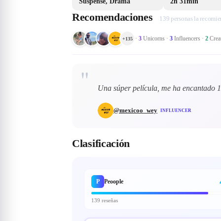
Suspense, Drama
2h 31min
Recomendaciones
139 personas la recomi
·
3
Unicorns
·
3
Influencers
·
2
Crea
+
135
"
Una súper película, me ha encantado 1
@
mexicoo_wey
INFLUENCER
Clasificación
P
Peoople
139 reseñas