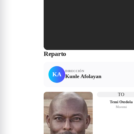
Reparto
DIRECCIÓN
KA
Kunle Afolayan
TO
Temi Otedola
Moremi