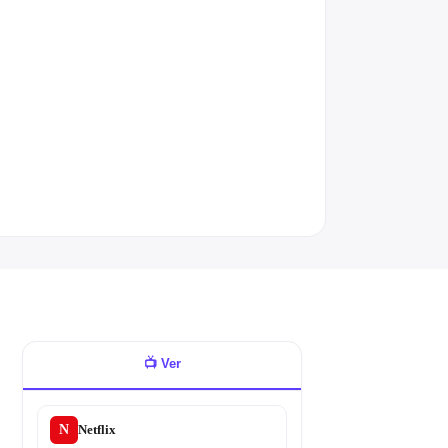
📺
Ver
N
Netflix