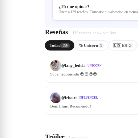
¿Tú qué opinas?
Únete a 139 reseñas. Comparte tu valoración en meno
Reseñas
139 reseñas · top 4 por likes
Todas
🦄 Unicorn
🇪🇸 ES
139
3
2
@
lany_leticia
UNICORN
Super recomendo 😍😍😍😍
@
irissiri
INFLUENCER
Bom filme. Recomendo!
Tráiler
La citación