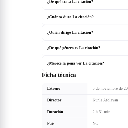
¿De qué trata La citación?
¿Cuánto dura La citación?
¿Quién dirige La citación?
¿De qué género es La citación?
¿Merece la pena ver La citación?
Ficha técnica
Estreno
5 de noviembre de 2
Director
Kunle Afolayan
Duración
2 h 31 min
País
NG