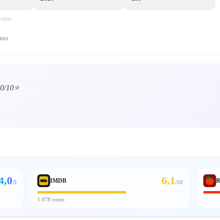
endan
tors
0/10⭐️
4,0
6,1
IMDB
R
/5
/
10
1.078 votos