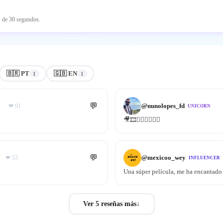
s de 30 segundos.
🇧🇷 PT
🇬🇧 EN
1
1
💬
@
nunolopes_fd
❤
91
UNICORN
🎥🎞👌🏻👌🏻👌🏻
💬
@
mexicoo_wey
❤
53
INFLUENCER
Una súper película, me ha encantado
Ver 5 reseñas más
↓