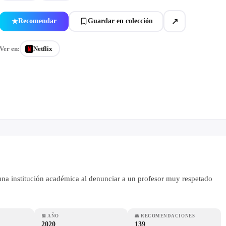
↗
Recomendar
Guardar en colección
★
Ver en:
Netflix
 una institución académica al denunciar a un profesor muy respetado
📅
AÑO
👥
RECOMENDACIONES
2020
139