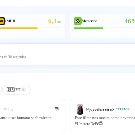
6,3
46
IMDB
Metacritic
/
10
nos de 30 segundos.
🇧🇷 PT
5
💬
@
joyceferreira5
❤
182
CREATOR
uanto o ser humano se fortalecer
Esse filme nos mostra como devemos
#UmActoDeFé😇