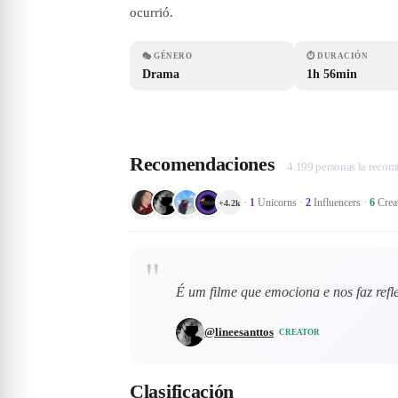
ocurrió.
🎭
GÉNERO
⏱
DURACIÓN
Drama
1h 56min
Recomendaciones
4.199 personas la reco
·
1
Unicorns
·
2
Influencers
·
6
Crea
+
4.2k
"
É um filme que emociona e nos faz refl
@
lineesanttos
CREATOR
Clasificación