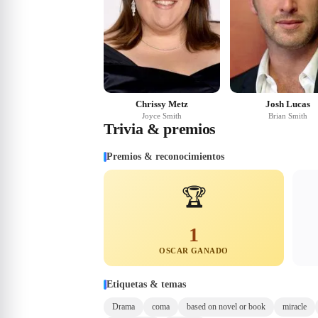
Chrissy Metz
Josh Lucas
Joyce Smith
Brian Smith
Trivia & premios
Premios & reconocimientos
🏆
1
OSCAR GANADO
Etiquetas & temas
Drama
coma
based on novel or book
miracle