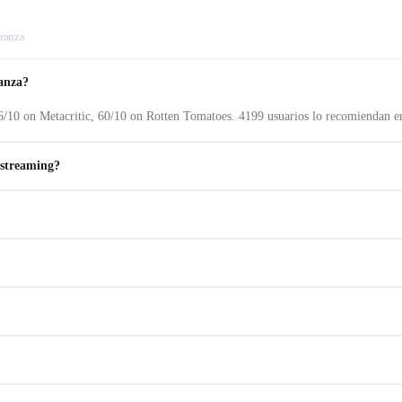
eranza
ranza?
6/10 on Metacritic, 60/10 on Rotten Tomatoes. 4199 usuarios lo recomiendan e
 streaming?