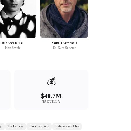
Marcel Ruiz
Sam Trammell
John Smith
Dr. Kent Sutterer
💰
$40.7M
TAQUILLA
y
broken ice
christian faith
independent film