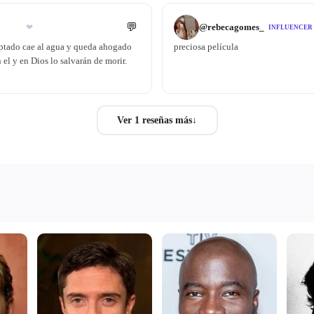
💬
@
rebecagomes_
❤
INFLUENCER
doptado cae al agua y queda ahogado
preciosa película
el y en Dios lo salvarán de morir.
Ver 1 reseñas más
↓