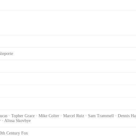
Nieporte
Lucas · Topher Grace · Mike Colter · Marcel Ruiz · Sam Trammell · Dennis Hay
 · Alissa Skovbye
20th Century Fox