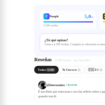
5,0
P
Peoople
/5
4.199 reseñas
¿Tú qué opinas?
Únete a 4.199 reseñas. Comparte tu valoración en me
Reseñas
4.199 reseñas · top 4 por likes
Todas
🦄 Unicorn
🇪🇸 ES
4.199
1
5
@
lineesanttos
CREATOR
É um filme que emociona e nos faz refletir sobre o q
quando tem fé.