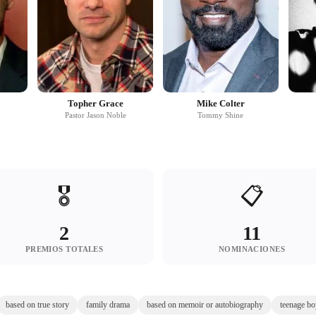
Topher Grace
Mike Colter
Pastor Jason Noble
Tommy Shine
🎖️
📋
2
11
PREMIOS TOTALES
NOMINACIONES
based on true story
family drama
based on memoir or autobiography
teenage bo