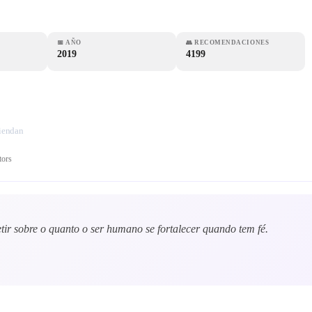
📅
AÑO
👥
RECOMENDACIONES
2019
4199
miendan
tors
etir sobre o quanto o ser humano se fortalecer quando tem fé.