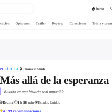
🏠

Inicio
icación
Opiniones
Tráiler
Reparto
Colecciones
Trivia y prem
🎬
Shamess Shute
PELÍCULA
·
Más allá de la esperanza
Basado en una historia real imposible
🎬
⏱
🌍
Drama
|
1 h 56 min
|
Estados Unidos
4.199
recomendaciones
★