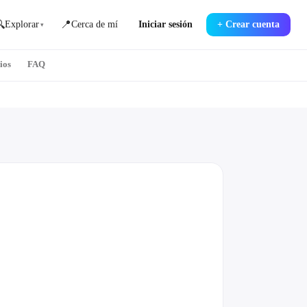

📍
Explorar
Cerca de mí
Iniciar sesión
+
Crear cuenta
▾
ios
FAQ