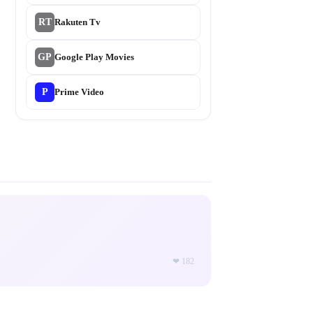
RT
Rakuten Tv
GP
Google Play Movies
P
Prime Video
❤
182