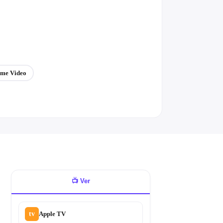
ime Video
📺
Ver
tv
Apple TV