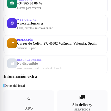
☎
+34 965 00 06 46
Llamar para reservar
WEB OFICIAL
🌐
www.starbucks.es
Carta, eventos, reservas online
DIRECCIÓN
📍
Carrer de Colón, 27, 46002 València, Valencia, Spain
Valencia · Spain
RESERVA ONLINE
📅
No disponible
covermanager: null · pendiente Enrich
Información extra
Datos del local
🚚
⭐
Sin delivery
3.8/5
SERVICIOS