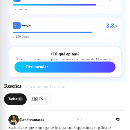
17 reseñas
3,8
Google
/
5
1.159 votos
¿Tú qué opinas?
Únete a 17 reseñas. Comparte tu valoración en menos de 30 segundos.
＋
Recomendar
Reseñas
17 reseñas · top 4 por likes
Todas
🇪🇸 ES
17
1
💬
@
andreamotos
❤
4
Starbucks siempre es un lugar perfecto para un Frappuccino y su galleta de