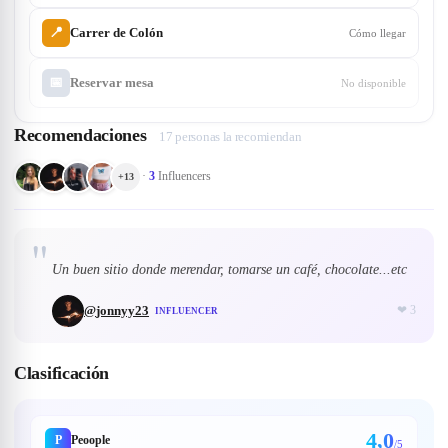
📍
Carrer de Colón
Cómo llegar
📅
Reservar mesa
No disponible
Recomendaciones
17 personas la recomiendan
·
3
Influencers
+
13
"
Un buen sitio donde merendar, tomarse un café, chocolate...etc
@
jonnyy23
❤
3
INFLUENCER
Clasificación
4,0
P
Peoople
/5