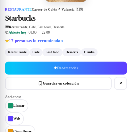
RESTAURANTE
Carrer de Colón
📍
Valencia
🇪🇸
Starbucks
🍽
Restaurante
, Café, Fast food, Desserts
⏰
Abierto hoy
· 08:00 — 22:00
17
personas lo recomiendan
★
Restaurante
Café
Fast food
Desserts
Drinks
★
Recomendar
Guardar en colección
↗
Acciones:
Llamar
Web
Cómo llegar