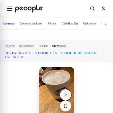
Saltar al contenido principal
Resumen
Recomendaciones
Vídeos
Clasificación
Opiniones
Mapa
Explorar
›
Restaurantes
›
Valencia
›
Starbucks
RESTAURANTE · STARBUCKS · CARRER DE COLÓN,
VALENCIA
↗