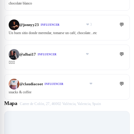
chocolate blanco
💬
@
jonnyy23
❤
3
INFLUENCER
Un buen sitio donde merendar, tomarse un café, chocolate...etc
💬
@
albai17
❤
INFLUENCER
👌🏽😋
💬
@
claudiacoot
❤
INFLUENCER
snacks & coffee
Mapa
Carrer de Colón, 27, 46002 València, Valencia, Spain