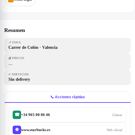
Resumen
📍
ZONA
Carrer de Colón · Valencia
💰
PRECIO
—
✔
SERVICIOS
Sin delivery
📞 Acciones rápidas
+34 965 00 06 46
☎
Llamar
www.starbucks.es
🌐
Web oficial