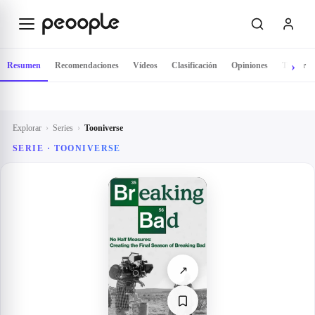
Saltar al contenido principal
Resumen
Recomendaciones
Vídeos
Clasificación
Opiniones
Tráiler
Explorar
›
Series
›
Tooniverse
SERIE ·
TOONIVERSE
↗