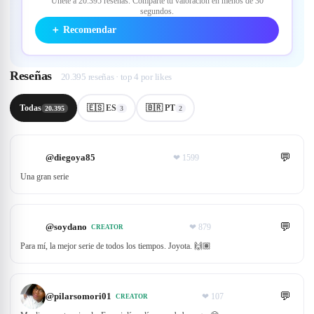
Únete a 20.395 reseñas. Comparte tu valoración en menos de 30
segundos.
＋
Recomendar
Reseñas
20.395 reseñas · top 4 por likes
Todas
🇪🇸 ES
🇧🇷 PT
20.395
3
2
💬
@
diegoya85
❤
1599
Una gran serie
💬
@
soydano
❤
879
CREATOR
Para mí, la mejor serie de todos los tiempos. Joyota. 🙌🏽
💬
@
pilarsomori01
❤
107
CREATOR