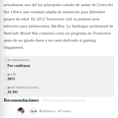
actualmente uno del los principales canales de anime de Corea del
Sur. Ofrece una variedad amplia de animación para diferentes
grupos de edad. En 2012 Tooniverse creó su primera serie
televisiva para adolescentes, Ma Boy.​ La Starleague profesional de
StarCraft: Brood War comenzó como un programa en Tooniverse
antes de ser girado-fuera a un canal dedicado al gaming,
Ongamenet.
📺
TEMPORADAS
Por confirmar
📅
AÑO
2013
👥
RECOMENDACIONES
20.395
Recomendaciones
20.395 personas la recomiendan
·
4
Influencers
·
4
Creators
+
20.4k