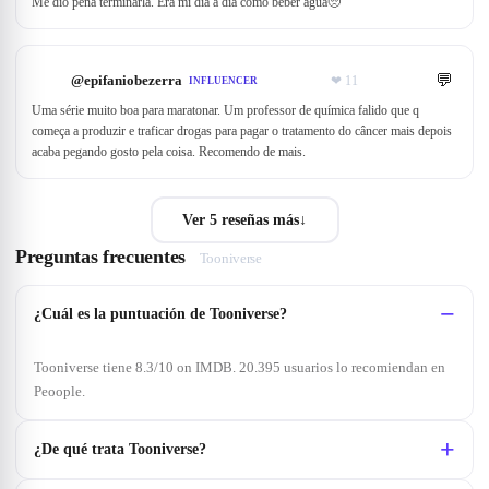
Me dio pena terminarla. Era mi día a día como beber agua🥺
💬
@
epifaniobezerra
❤
11
INFLUENCER
Uma série muito boa para maratonar. Um professor de química falido que q
começa a produzir e traficar drogas para pagar o tratamento do câncer mais depois
acaba pegando gosto pela coisa. Recomendo de mais.
Ver 5 reseñas más
↓
Preguntas frecuentes
Tooniverse
¿Cuál es la puntuación de Tooniverse?
Tooniverse tiene 8.3/10 on IMDB. 20.395 usuarios lo recomiendan en
Peoople.
¿De qué trata Tooniverse?