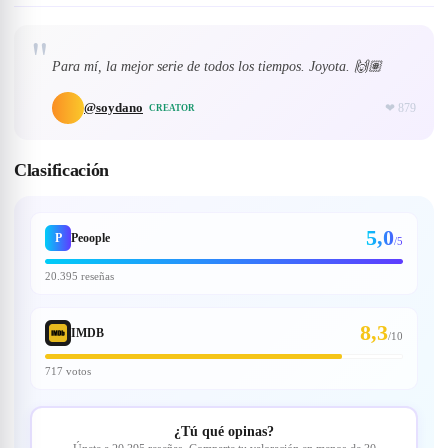
"
Para mí, la mejor serie de todos los tiempos. Joyota. 🙌🏽
@
soydano
❤
879
CREATOR
Clasificación
5,0
P
Peoople
/5
20.395 reseñas
8,3
IMDB
/
10
717 votos
¿Tú qué opinas?