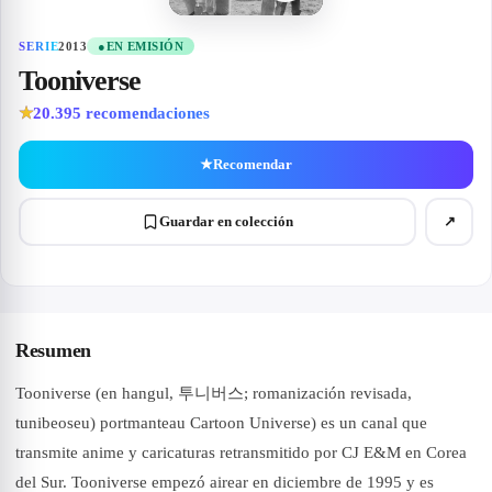
SERIE
2013
●
EN EMISIÓN
Tooniverse
20.395
recomendaciones
★
★
Recomendar
Guardar en colección
↗
Resumen
Tooniverse (en hangul, 투니버스; romanización revisada,
tunibeoseu) portmanteau Cartoon Universe) es un canal que
transmite anime y caricaturas retransmitido por CJ E&M en Corea
del Sur. Tooniverse empezó airear en diciembre de 1995 y es