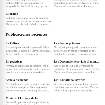
sentimentales, la presión social y la
patinadora profesional de freestyle, Luna
búsqueda de identidad de un grupo de
Valente sufre un terrible accidente y
jóvenes de 16 años en Madrid.
desaparece sin rastro del mundo del
patinaje, dejando una estela imborrable.
El drama
La trama sigue a una pareja A punto de
casarse cuya relación se desmorona en los
días previos a la boda debido a una serie
de secretos inconfesables y revelaciones
inesperadas.
Publicaciones recientes
La Odisea
Las damas primero
Narra el épico viaje de regreso de Odiseo
Un mujeriego engreído pero encantador
a Ítaca tras la guerra de Troya. Enfrenta a
despierta en un mundo paralelo donde
dioses hostiles y criaturas míticas,
mandan las mujeres… y su vida de lujo,
mientras su esposa Penélope lucha por
ligoteo y poder se va al garete.
proteger el trono de codiciosos
En prácticas
Los Descendientes: viaje al mundo oscuro
pretendientes.
Jeremy, un estudiante de instituto, roba
Ahora que la Reina de Corazones ha
un coche de autoescuela con tres amigos
cambiado y Cenicienta está a salvo, Red y
para ir a ver a su novia universitaria,
Chloe descubren que sus acciones han
Samantha, tras pensar que va a dejarlo.
creado un nuevo villano: Maddox
Durante el viaje, vivirán 24 horas llenas
Sombrerero. Junto a Pink, Luis y Max,
Abuela tremenda
Gru Mi villano favorito
de problemas y aventuras.
deberán salvar a la Reina y al País de las
Acostumbrada a sacar de quicio a su hija,
Gru, un aspirante a supervillano, adopta a
Maravillas.
una abuela de espíritu libre se presenta
tres niñas para derrotar a su rival Vector y
con su caravana en una escapada rural
robar la Luna, pero el cariño de las
para desatar el caos y la diversión con su
pequeñas cambia su vida.
nieta.
Minions: El origen de Gru
Rechazado por sus ídolos supervillanos,