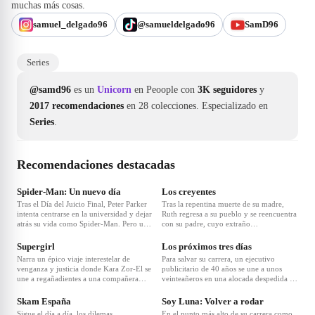
muchas más cosas.
samuel_delgado96
@samueldelgado96
SamD96
Series
@samd96
es un
Unicorn
en Peoople con
3K seguidores
y
2017 recomendaciones
en 28 colecciones.
Especializado en
Series
.
Recomendaciones destacadas
❤
1
Spider-Man: Un nuevo día
Los creyentes
Tras el Día del Juicio Final, Peter Parker
Tras la repentina muerte de su madre,
intenta centrarse en la universidad y dejar
Ruth regresa a su pueblo y se reencuentra
atrás su vida como Spider-Man. Pero una
con su padre, cuyo extraño
nueva amenaza pone en peligro a sus
comportamiento la lleva a cuestionarse la
amigos y lo obliga a volver a ponerse el
verdad de lo sucedido.
Supergirl
Los próximos tres días
traje.
Narra un épico viaje interestelar de
Para salvar su carrera, un ejecutivo
venganza y justicia donde Kara Zor-El se
publicitario de 40 años se une a unos
une a regañadientes a una compañera
veinteañeros en una alocada despedida de
inesperada tras un ataque despiadado.
soltero en Miami cuando lo añaden por
error a un chat grupal.
Skam España
Soy Luna: Volver a rodar
Sigue el día a día, los dilemas
En el punto más alto de su carrera como