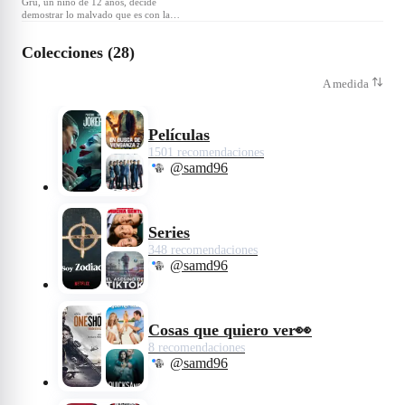
Gru, un niño de 12 años, decide
demostrar lo malvado que es con la
ayuda de su travieso equipo de Minions.
Colecciones (28)
A medida
Películas
1501 recomendaciones
@samd96
Series
348 recomendaciones
@samd96
Cosas que quiero ver👀
8 recomendaciones
@samd96