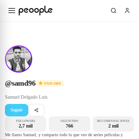
Saltar al contenido principal
Unicorn
@samd96
@
samd96
UNICORN
Samuel
Delgado Luis
Seguir
FOLLOWERS
SIGUIENDO
RECOMENDACIONES
2,7 mil
766
2 mil
Me llamo Samuel, y comparto todo lo que veo de series películas y