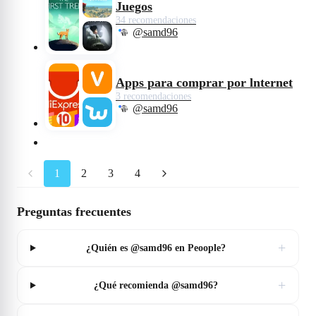
Juegos
34 recomendaciones
@samd96
Apps para comprar por lnternet
3 recomendaciones
@samd96
1
2
3
4
Preguntas frecuentes
+
¿Quién es @samd96 en Peoople?
+
¿Qué recomienda @samd96?