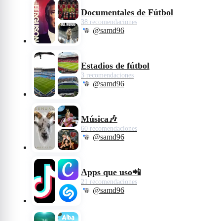
Documentales de Fútbol
38 recomendaciones
@samd96
Estadios de fútbol
3 recomendaciones
@samd96
Música🎶
60 recomendaciones
@samd96
Apps que uso📲
21 recomendaciones
@samd96