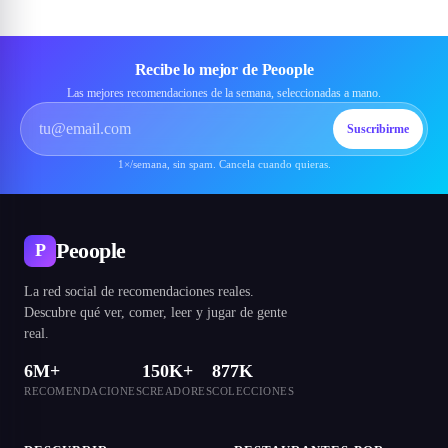
Recibe lo mejor de Peoople
Las mejores recomendaciones de la semana, seleccionadas a mano.
Suscribirme
1×/semana, sin spam. Cancela cuando quieras.
Peoople
P
La red social de recomendaciones reales.
Descubre qué ver, comer, leer y jugar de gente
real.
6M+
150K+
877K
RECOMENDACIONES
CREADORES
COLECCIONES