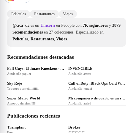
Películas
Restaurantes
Viajes
@cica_dc
es un
Unicorn
en Peoople con
7K seguidores
y
3879
recomendaciones
en 27 colecciones.
Especializado en
Películas, Restaurantes, Viajes
.
Recomendaciones destacadas
❤
69
❤
56
Fall Guys: Ultimate Knockout - Season 4
INVENCIBLE
Ainda não joguei
Ainda não assisti
❤
38
❤
36
Sky Rojo
Call of Duty: Black Ops Cold War - Season 4
Topppppp ameiiiiiiiiiiii
Ainda não joguei
❤
33
❤
25
Super Mario World
Mi compañero de cuarto es un zorro de nueve colas
Amoooo dmaisss!!!!!
Ainda não assisti
Publicaciones recientes
❤
73
❤
70
Transplant
Broker
Bom
👏👏👏👏👏
❤
68
❤
40