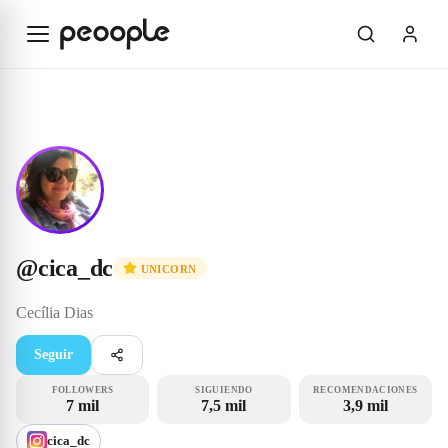
Saltar al contenido principal
Unicorn
@cica_dc
@
cica_dc
UNICORN
Cecília
Dias
Seguir
FOLLOWERS
SIGUIENDO
RECOMENDACIONES
7 mil
7,5 mil
3,9 mil
cica_dc