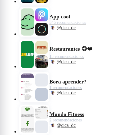
App cool
546 recomendaciones
@cica_dc
Restaurantes 😋❤️
13 recomendaciones
@cica_dc
Bora aprender?
1 recomendaciones
@cica_dc
Mundo Fitness
2 recomendaciones
@cica_dc