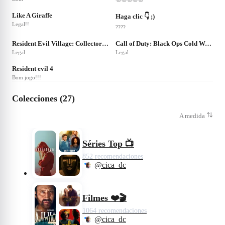
Like A Giraffe
Haga clic 👇 ;)
Legal!!
????
❤
50
❤
35
Resident Evil Village: Collector's Edition
Call of Duty: Black Ops Cold War - Season 3
Legal
Legal
❤
36
Resident evil 4
Bom jogo!!!
Colecciones (27)
A medida
Séries Top 📺
852 recomendaciones
@cica_dc
Filmes ❤️🎬
1064 recomendaciones
@cica_dc