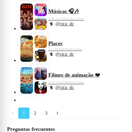
Músicas 🎧🎶
149 recomendaciones
@cica_dc
Places
74 recomendaciones
@cica_dc
Filmes de animação ❤️
124 recomendaciones
@cica_dc
1
2
3
Preguntas frecuentes