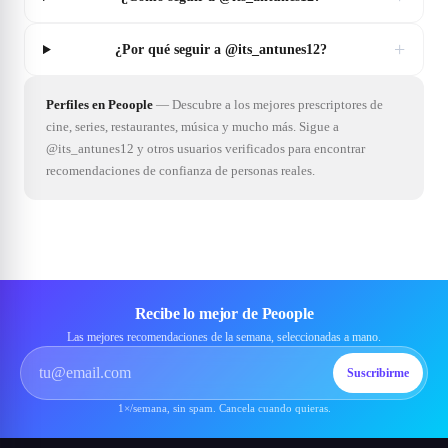
+
¿Por qué seguir a @its_antunes12?
Perfiles en Peoople
—
Descubre a los mejores prescriptores de
cine, series, restaurantes, música y mucho más. Sigue a
@its_antunes12 y otros usuarios verificados para encontrar
recomendaciones de confianza de personas reales.
Recibe lo mejor de Peoople
Las mejores recomendaciones de la semana, seleccionadas a mano.
Suscribirme
1×/semana, sin spam. Cancela cuando quieras.