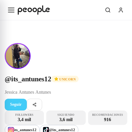
Saltar al contenido principal
Unicorn
@its_antunes12
@
its_antunes12
UNICORN
Jessica Antunes
Antunes
Seguir
FOLLOWERS
SIGUIENDO
RECOMENDACIONES
3,4 mil
3,6 mil
916
its_antunes12
@its_antunes12