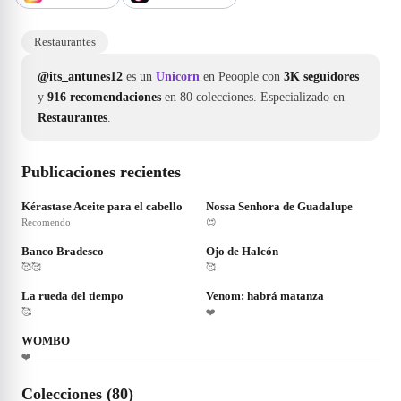
Restaurantes
@its_antunes12
es un
Unicorn
en Peoople con
3K seguidores
y
916 recomendaciones
en 80 colecciones.
Especializado en
Restaurantes
.
Publicaciones recientes
❤
222
❤
47
Kérastase Aceite para el cabello
Nossa Senhora de Guadalupe
Recomendo
😍
❤
30
❤
40
Banco Bradesco
Ojo de Halcón
🥰🥰
🥰
❤
72
❤
61
La rueda del tiempo
Venom: habrá matanza
🥰
❤️
❤
65
WOMBO
❤️
Colecciones (80)