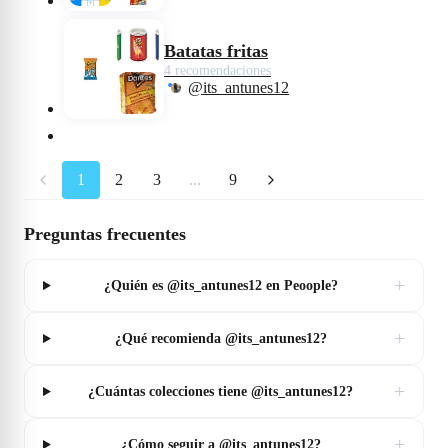
Batatas fritas
4 recomendaciones
@its_antunes12
1
2
3
...
9
Preguntas frecuentes
+
¿Quién es @its_antunes12 en Peoople?
+
¿Qué recomienda @its_antunes12?
+
¿Cuántas colecciones tiene @its_antunes12?
+
¿Cómo seguir a @its_antunes12?