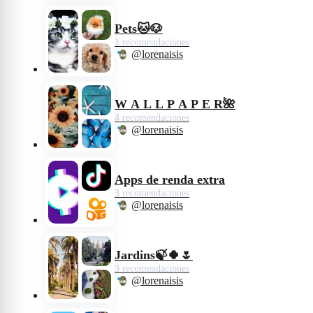
Pets🐱🐶
1 recomendaciones
@lorenaisis
W A L L P A P E R🌺
4 recomendaciones
@lorenaisis
Apps de renda extra
3 recomendaciones
@lorenaisis
Jardins🍃🍀🌷
3 recomendaciones
@lorenaisis