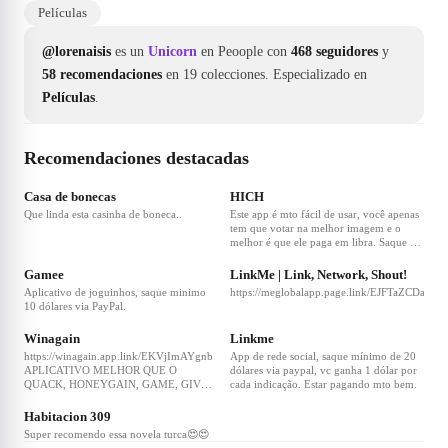
Películas
@lorenaisis
es un
Unicorn
en Peoople con
468 seguidores
y
58 recomendaciones
en 19 colecciones.
Especializado en
Películas
.
Recomendaciones destacadas
❤
72
❤
69
Casa de bonecas
HICH
Que linda esta casinha de boneca..
Este app é mto fácil de usar, você apenas
tem que votar na melhor imagem e o
melhor é que ele paga em libra. Saque via
❤
48
❤
37
PayPal .. Valor mínimo 0.50 libras
Gamee
LinkMe | Link, Network, Shout!
Aplicativo de joguinhos, saque minimo
https://meglobalapp.page.link/EJFTaZCDaT
10 dólares via PayPal.
❤
30
❤
26
Winagain
Linkme
https://winagain.app.link/EKVjImAYgnb
App de rede social, saque mínimo de 20
APLICATIVO MELHOR QUE O
dólares via paypal, vc ganha 1 dólar por
QUACK, HONEYGAIN, GAME, GIVVY
cada indicação. Estar pagando mto bem.
❤
21
ENTRE OUTROS... ✅APP DE APOSTAS
PAGANDO VIA PAY PAL ✅SORTEIO A
Habitacion 309
CADA 15MIN 💲MÍNIMO DE SAQUE
Super recomendo essa novela turca😍😍
15$ (R$72,00) ❌NÃO PRECISA