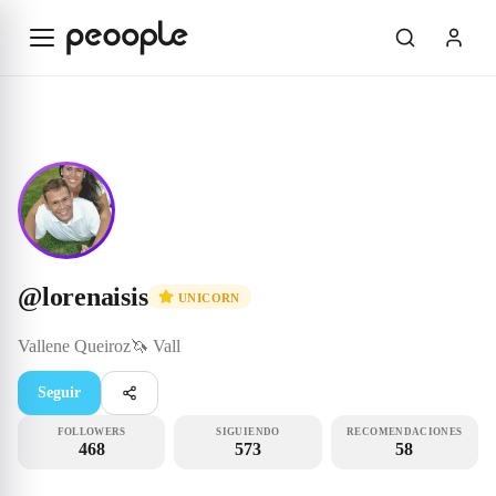
Saltar al contenido principal
Unicorn
@lorenaisis
@
lorenaisis
UNICORN
Vallene Queiroz🦄
Vall
Seguir
FOLLOWERS
SIGUIENDO
RECOMENDACIONES
468
573
58