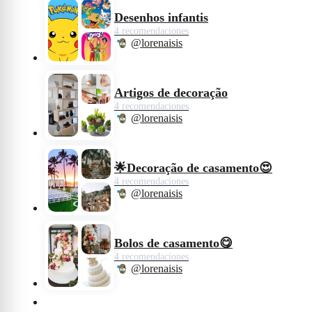
Desenhos infantis
4 recomendaciones
@lorenaisis
Artigos de decoração
4 recomendaciones
@lorenaisis
🌟Decoração de casamento😍
4 recomendaciones
@lorenaisis
Bolos de casamento😋
4 recomendaciones
@lorenaisis