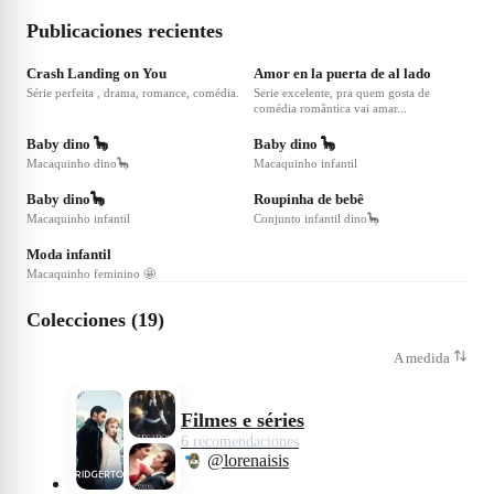
INVESTIR LINK DO APP 👇
https://winagain.app.link/EKVjImAYgnbp
Publicaciones recientes
❤
5
❤
5
Crash Landing on You
Amor en la puerta de al lado
Série perfeita , drama, romance, comédia.
Serie excelente, pra quem gosta de
comédia romântica vai amar...
❤
1
❤
1
Baby dino 🦕
Baby dino 🦕
Macaquinho dino🦕
Macaquinho infantil
Baby dino🦕
Roupinha de bebê
Macaquinho infantil
Conjunto infantil dino🦕
Moda infantil
Macaquinho feminino 🤩
Colecciones (19)
A medida
Filmes e séries
6 recomendaciones
@lorenaisis