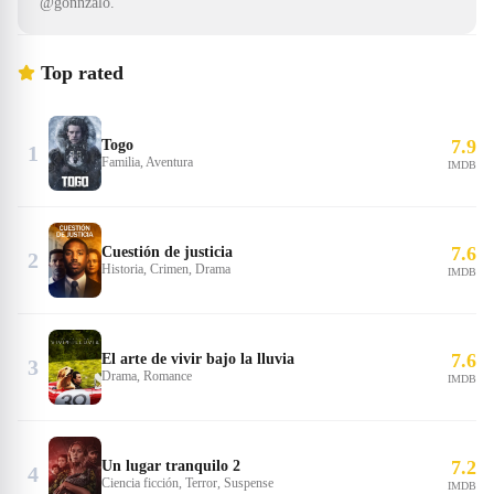
@gonnzalo.
Top rated
7.9
Togo
1
Familia, Aventura
IMDB
7.6
Cuestión de justicia
2
Historia, Crimen, Drama
IMDB
7.6
El arte de vivir bajo la lluvia
3
Drama, Romance
IMDB
7.2
Un lugar tranquilo 2
4
Ciencia ficción, Terror, Suspense
IMDB