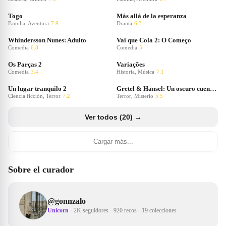
Togo
Más allá de la esperanza
Familia, Aventura
7.9
Drama
6.3
Whindersson Nunes: Adulto
Vai que Cola 2: O Começo
Comedia
6.8
Comedia
5
Os Parças 2
Variações
Comedia
3.4
Historia, Música
7.1
Un lugar tranquilo 2
Gretel & Hansel: Un oscuro cuento de hadas
Ciencia ficción, Terror
7.2
Terror, Misterio
5.5
Ver todos (20) →
Cargar más...
Sobre el curador
@
gonnzalo
Unicorn
·
2K seguidores
·
920 recos
·
19 colecciones