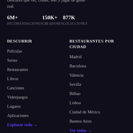
Descubre qué ver, comer, leer y jugar de gente
real.
6M+
150K+
877K
RECOMENDACIONES
CREADORES
COLECCIONES
DESCUBRIR
RESTAURANTES POR
CIUDAD
Películas
Madrid
Series
Barcelona
Restaurantes
Valencia
Libros
Sevilla
Canciones
Bilbao
Videojuegos
Lisboa
Lugares
Ciudad de México
Aplicaciones
Buenos Aires
Explorar todo →
Ver todas →