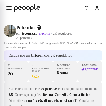
Saltar al contenido principal
Películas 🎬
por
@gonnzalo
·
2K seguidores
UNICORN
20
películas
Recomendaciones recalculadas el
06 de agosto de 2026, 08:05
·
20
recomendaciones de
creators de Peoople
Curada por un
Unicorn
con 2K seguidores
👤
CURADOR
📦
⭐
🎭
GÉNERO
@gonnzalo
ELEMENTOS
PUNTUACIÓN
PRINCIPAL
MEDIA
20
Drama
6.5
Esta colección contiene
20 películas
con una puntuación media de
6.5
.
Géneros principales:
Drama, Comedia, Ciencia ficción
.
Disponible en
netflix (6), disney (4), movistar (3)
.
Curada por