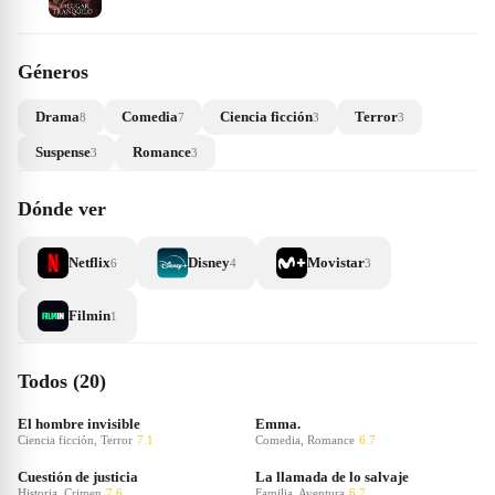
Géneros
Drama
Comedia
Ciencia ficción
Terror
8
7
3
3
Suspense
Romance
3
3
Dónde ver
Netflix
Disney
Movistar
6
4
3
Filmin
1
Todos (20)
El hombre invisible
Emma.
Ciencia ficción, Terror
7.1
Comedia, Romance
6.7
Cuestión de justicia
La llamada de lo salvaje
Historia, Crimen
7.6
Familia, Aventura
6.7