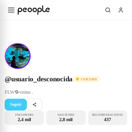
Saltar al contenido principal
Unicorn
@usuario_desconocida
@
usuario_desconocida
UNICORN
FLW🔁visitas
.
Seguir
FOLLOWERS
SIGUIENDO
RECOMENDACIONES
2,4 mil
2,8 mil
437