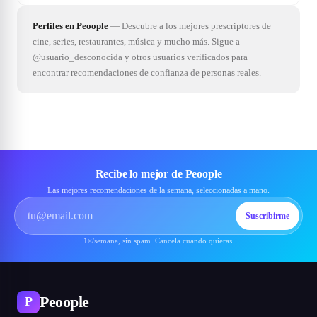
Perfiles en Peoople
—
Descubre a los mejores prescriptores de
cine, series, restaurantes, música y mucho más. Sigue a
@usuario_desconocida y otros usuarios verificados para
encontrar recomendaciones de confianza de personas reales.
Recibe lo mejor de Peoople
Las mejores recomendaciones de la semana, seleccionadas a mano.
Suscribirme
1×/semana, sin spam. Cancela cuando quieras.
Peoople
P