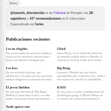
Series
@usuario_desconocida
es un
Unicorn
en Peoople con
2K
seguidores
y
437 recomendaciones
en 8 colecciones.
Especializado en
Series
.
Publicaciones recientes
❤
3
Los no elegidos
Glitch
Una joven madre de una secta aislada se
James Hayes, es un oficial de policía de
cruza con un misterioso desconocido e
un pequeño pueblo quien es llamado al
inicia una relación arriesgada que
cementerio local en medio de la noche
despierta deseos y desvela secretos
después de que seis personas, entre ellos:
oscuros.
Kate Willis, Carlo, Paddy Fitzgerald,
Los feos
Big Bang
Charlie Thompson y Maria Massola, que
En una sociedad futurista, una
Leonard y Sheldon son dos físicos
estaban muertas aparecieron vivas y en
adolescente a la espera de una operación
superdotados que comparten piso. Ambos
perfectas condiciones. Las personas no
estética obligatoria se propone encontrar
son capaces de calcular las probabilidades
tienen memoria ni recuerdan su
a su amiga desaparecida.
de existencia de vida en otros planetas,
verdadera identidad, pero están
pero son incapaces de relacionarse con
El joven Sheldon
KAOS
determinadas a descubrir quiénes son y
los demás y especialmente con las chicas.
qué les sucedió. James reconoce a Kate,
En esta serie derivada de 'Big Bang',
En una nueva versión contemporánea de
Penny, su nueva vecina, es el polo
su esposa quien había muerto dos años
Sheldon Cooper tiene 9 años y se salta
la mitología griega, el Monte Olimpo se
opuesto a ellos, por lo que su llegada al
atrás. James junto a la doctora local
cuatro cursos para entrar directamente a
ve sumido en la discordia mientras el
❤
1
edificio alterará la tranquila vida
Elishia McKeller, lucharan por
la secundaria junto con su hermano
todopoderoso Zeus, consumido por la
sentimental de Leonard y el desorden
protegerlos y mantener el caso oculto de
mayor, menos listo que él. La vida en ella
paranoia, enfrenta desafíos tanto de sus
Nadie quiere esto
obsesivo-compulsivo de Sheldon.
sus compañeros, familia y el mundo. Las
no será fácil, ya que sus compañeros, sus
compañeros dioses como de los mortales.